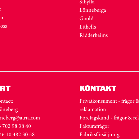
Sibylla
t
Lönneberga
on
Gooh!
 oss
Lithells
Ridderheims
RT
KONTAKT
ntact:
Privatkonsument - frågor 
öneberg
reklamation
oneberg@atria.com
Företagskund - frågor & r
 702 98 38 40
Fakturafrågor
46 10 482 30 58
Fabriksförsäljning