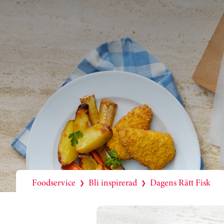
Foodservice
Bli inspirerad
Dagens Rätt Fisk
❯
❯