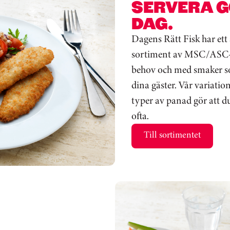
SERVERA G
DAG.
Dagens Rätt Fisk har et
sortiment av MSC/ASC-mä
behov och med smaker so
dina gäster. Vår variation
typer av panad gör att du
ofta.
Till sortimentet