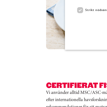
Strikt nödvän
CERTIFIERAT F
Vi använder alltid MSC/ASC-märk
efter internationella havsforskn
rekommendationer för att motve