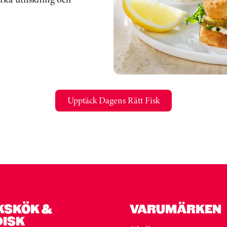
Upptäck Dagens Rätt Fisk
KSKÖK &
VARUMÄRKEN
DISK