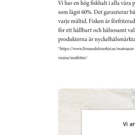
Vi har en hög fiskhalt i alla våra
som lägst 60%. Det garanterar bå
varje måltid. Fisken är förfriterade
för ett hållbart och hälsosamt va
produkterna är nyckelhålsmärkta
*https://www.livsmedelsverket.se/matvanor-
vuxna/matfetter/
Vi a