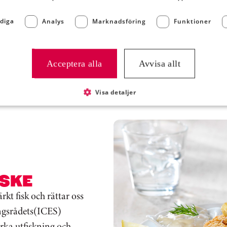
att lyckas med, vilket u
gäster. Vi har ett brett 
diga
Analys
Marknadsföring
Funktioner
produkter fria från ägg, 
perfekt för att passa just
Acceptera alla
Avvisa allt
Visa detaljer
ISKE
t fisk och rättar oss
ingsrådets(ICES)
rka utfiskning och