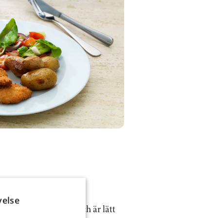
AD PANAD
velse
klarar varmhållning och är lätt