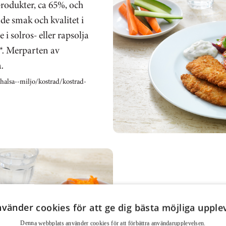
 produkter, ca 65%, och
de smak och kvalitet i
 i solros- eller rapsolja
l*. Merparten av
.
halsa--miljo/kostrad/kostrad-
UPPSKATT
nvänder cookies för att ge dig bästa möjliga upple
Panaden är god, krispig, 
Denna webbplats använder cookies för att för­bättra användar­upplevelsen.