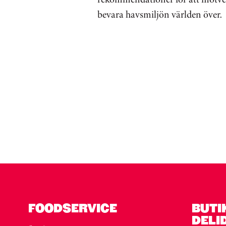
bevara havsmiljön världen över.
FOODSERVICE
BUTI
DELI