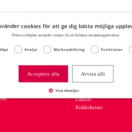
nvänder cookies för att ge dig bästa möjliga upple
Denna webbplats använder cookies för att för­bättra användar­upplevelsen.
diga
Analys
Marknadsföring
Funktioner
KSKÖK &
VARUMÄRKEN
DISK
Acceptera alla
Avvisa allt
Sibylla
t
Lönneberga
on
Gooh!
Visa detaljer
 oss
Lithells
Ridderheims