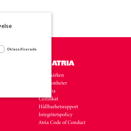
velse
Oklassificerade
OM ATRIA
Varumärken
Verksamheter
Historia
Certifikat
Hållbarhetsrapport
Integritetspolicy
Atria Code of Conduct