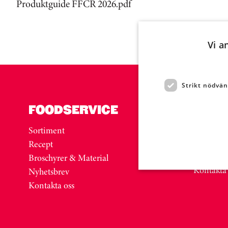
Produktguide FFCR 2026.pdf
Vi a
Strikt nödvän
FOODSERVICE
BUTI
DELI
Sortiment
Sortimen
Recept
Inspirati
Broschyrer & Material
Kontakta
Nyhetsbrev
Kontakta oss