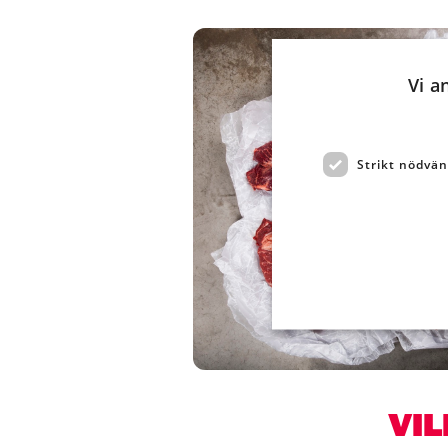
Vi a
Strikt nödvän
VIL