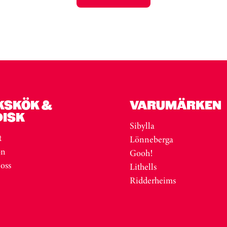
KSKÖK &
VARUMÄRKEN
DISK
Sibylla
t
Lönneberga
on
Gooh!
 oss
Lithells
Ridderheims