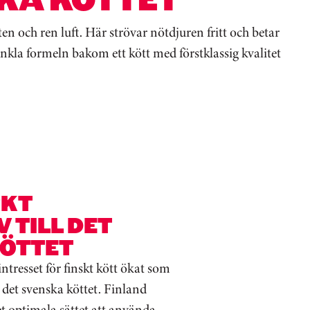
en och ren luft. Här strövar nötdjuren fritt och betar
kla formeln bakom ett kött med förstklassig kvalitet
RKT
 TILL DET
ÖTTET
ntresset för finskt kött ökat som
l det svenska köttet. Finland
et optimala sättet att använda