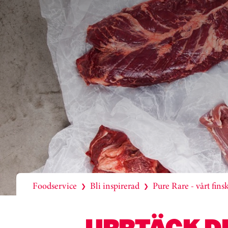
Foodservice
Bli inspirerad
Pure Rare - vårt fins
❯
❯
UPPTÄCK D