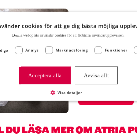
Pure Rare är ett högkvali
nvänder cookies för att ge dig bästa möjliga upple
till individnivå tack var
Denna webbplats använder cookies för att för­bättra användar­upplevelsen.
av nötköttet kommer dess
tjänar djuret två syften 
diga
Analys
Marknadsföring
Funktioner
hållbarheten i köttprodu
Det är alltså ingen slump
restauratörer och gäster
Acceptera alla
Avvisa allt
viken.
Visa detaljer
Upptäck Pure Rare
L DU LÄSA MER OM ATRIA 