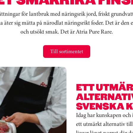
ättningar för lantbruk med näringsrik jord, friskt grundvatt
er sig mätta på närodlat näringsrikt foder. Det är den en
och utsökt smak. Det är Atria Pure Rare.
Till sortimentet
ETT UTMÄ
ALTERNATIV
SVENSKA K
Idag har kunskapen och i
ett utmärkt alternativ til
ligger långt norrut där d