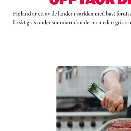
Finland är ett av de länder i världen med bäst föruts
färskt gräs under sommarmånaderna medan grisarna ät