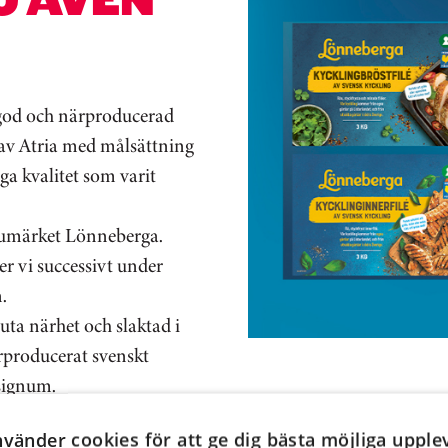
 god och närproducerad
l av Atria med målsättning
ga kvalitet som varit
rumärket Lönneberga.
er vi successivt under
n.
luta närhet och slaktad i
ärproducerat svenskt
signum.
nvänder cookies för att ge dig bästa möjliga upple