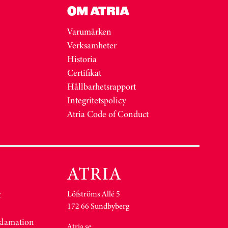
OM ATRIA
Varumärken
Verksamheter
Historia
Certifikat
Hållbarhetsrapport
Integritetspolicy
Atria Code of Conduct
Löfströms Allé 5
&
172 66 Sundbyberg
eklamation
Atria.se