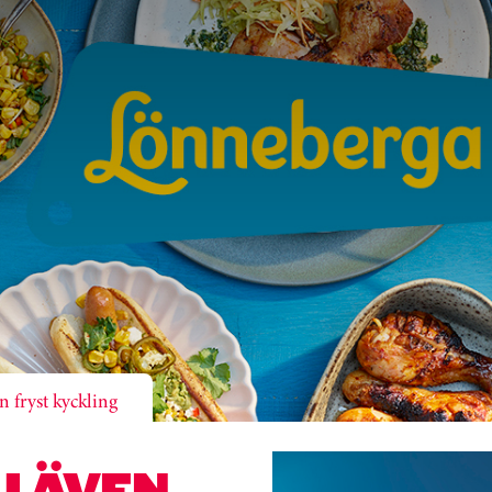
 fryst kyckling
U ÄVEN