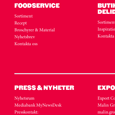
FOODSERVICE
BUTI
DELI
Sortiment
Sortimen
Recept
Inspirati
Broschyrer & Material
Kontakta
Nyhetsbrev
Kontakta oss
PRESS & NYHETER
EXPO
Nyhetsrum
Export Co
Mediabank MyNewsDesk
Malin Gr
Presskontakt:
malin.gr