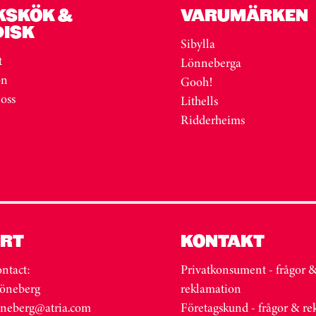
KSKÖK &
VARUMÄRKEN
DISK
Sibylla
t
Lönneberga
on
Gooh!
 oss
Lithells
Ridderheims
RT
KONTAKT
ntact:
Privatkonsument - frågor 
öneberg
reklamation
oneberg@atria.com
Företagskund - frågor & r