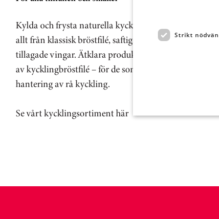
Kylda och frysta naturella kycklingdetaljer. Välj styck
Strikt nödvän
allt från klassisk bröstfilé, saftiga lårfiléer, smakrika kl
tillagade vingar. Ätklara produkter i form av sous vide
av kycklingbröstfilé – för de som söker bra produkter
hantering av rå kyckling.
Se vårt kycklingsortiment här