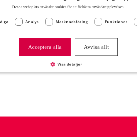
Denna webbplats använder cookies för att för­bättra användar­upplevelsen.
ningsdetalj efter ändamål,
diga
Analys
Marknadsföring
Funktioner
ubbor eller krispigt
 – Kycklingfilé och bitar
 men vill undvika
Acceptera alla
Avvisa allt
Visa detaljer