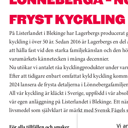
FRYST KYCKLING
På Listerlandet i Blekinge har Lagerbergs producerat
kyckling i över 50 år. Sedan 2016 är Lagerbergs en de
att hålla fast vid den starka familjekänslan och den hö
varumärkets kännetecken i många decennier.
Nu utökar vi antalet råa kycklingprodukter under va
Efter att tidigare enbart omfattat kyld kyckling komm
2024 lansera de frysta detaljerna i Lönnebergafamilje
All vår kyckling är kläckt i Sverige, uppfödd i vår abso
vår egen anläggning på Listerlandet i Blekinge. Ett n
livsmedel som självklart är märkt med Svensk Fågels 
Vi a
För alla tillfällen och smaker