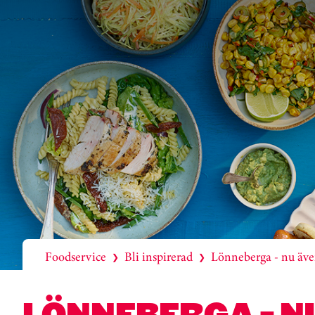
Foodservice
Bli inspirerad
Lönneberga - nu även
❯
❯
LÖNNEBERGA - N