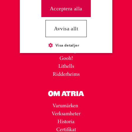
Inspiration
Acceptera alla
Kontakta oss
Avvisa allt
VARUMÄRKEN
Sibylla
Visa detaljer
Lönneberga
Gooh!
Lithells
Ridderheims
OM ATRIA
Varumärken
Verksamheter
Historia
Certifikat