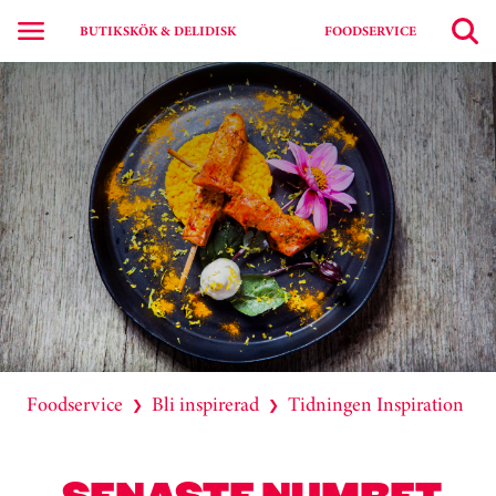
BUTIKSKÖK & DELIDISK
FOODSERVICE
Foodservice
Bli inspirerad
Tidningen Inspiration
❯
❯
SENASTE NUMRET