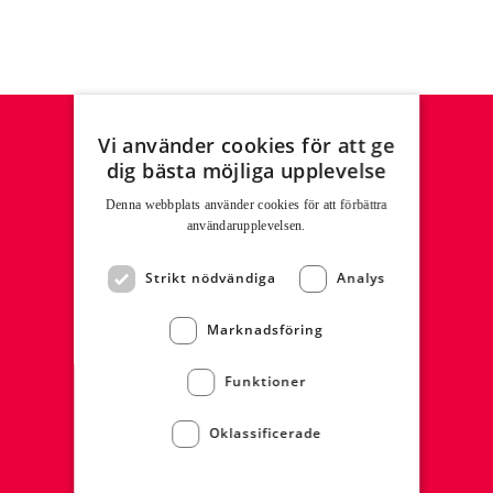
Vi använder cookies för att ge
dig bästa möjliga upplevelse
FOODSERVICE
Denna webbplats använder cookies för att för­bättra
användar­upplevelsen.
Sortiment
Recept
Strikt nödvändiga
Analys
Broschyrer & Material
Nyhetsbrev
Marknadsföring
Kontakta oss
Funktioner
BUTIKSKÖK & DELIDISK
Oklassificerade
Sortiment