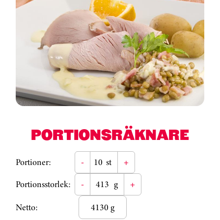
PORTIONSRÄKNARE
Portioner:
-
st
+
Portionsstorlek:
-
g
+
Netto:
4130 g