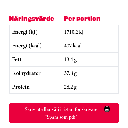
Näringsvärde
Per portion
Energi (kJ)
1710.2 kJ
Energi (kcal)
407 kcal
Fett
13.4 g
Kolhydrater
37.8 g
Protein
28.2 g
Skriv ut eller välj i listan för skrivare
”Spara som pdf”