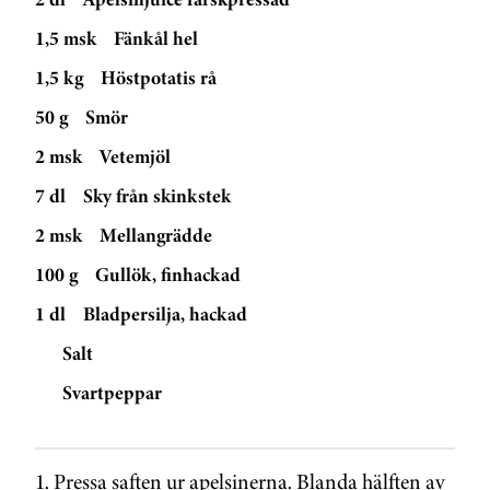
1,5 msk
Fänkål hel
1,5 kg
Höstpotatis rå
50 g
Smör
2 msk
Vetemjöl
7 dl
Sky från skinkstek
2 msk
Mellangrädde
100 g
Gullök, finhackad
1 dl
Bladpersilja, hackad
Salt
Svartpeppar
1. Pressa saften ur apelsinerna. Blanda hälften av