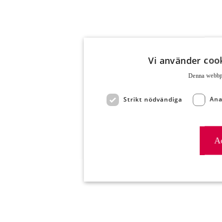
Vi använder cook
Denna webbpla
Strikt nödvändiga
Ana
Ac