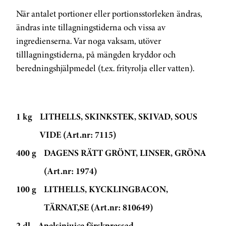
När antalet portioner eller portionsstorleken ändras,
ändras inte tillagningstiderna och vissa av
ingredienserna. Var noga vaksam, utöver
tilllagningstiderna, på mängden kryddor och
beredningshjälpmedel (t.ex. frityrolja eller vatten).
1 kg
LITHELLS, SKINKSTEK, SKIVAD, SOUS
VIDE (Art.nr: 7115)
400 g
DAGENS RÄTT GRÖNT, LINSER, GRÖNA
(Art.nr: 1974)
100 g
LITHELLS, KYCKLINGBACON,
TÄRNAT,SE (Art.nr: 810649)
2 dl
Apelsinjuice färskpressad