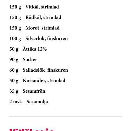
150 g
Vitkål, strimlad
150 g
Rödkål, strimlad
150 g
Morot, strimlad
100 g
Silverlök, finskuren
50 g
Ättika 12%
90 g
Socker
60 g
Salladslök, finskuren
50 g
Koriander, strimlad
35 g
Sesamfrön
2 msk
Sesamolja