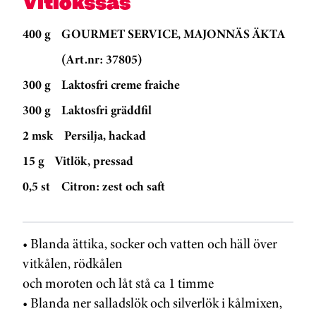
Vitlökssås
400 g
GOURMET SERVICE, MAJONNÄS ÄKTA
(Art.nr: 37805)
300 g
Laktosfri creme fraiche
300 g
Laktosfri gräddfil
2 msk
Persilja, hackad
15 g
Vitlök, pressad
0,5 st
Citron: zest och saft
• Blanda ättika, socker och vatten och häll över
vitkålen, rödkålen
och moroten och låt stå ca 1 timme
• Blanda ner salladslök och silverlök i kålmixen,