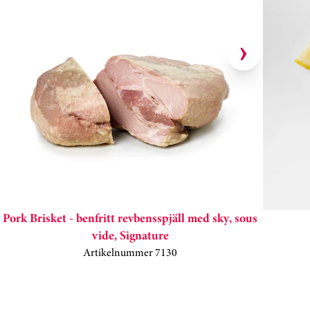
Hoppa över kortkarusell
Pork Brisket - benfritt revbensspjäll med sky, sous
vide, Signature
Artikelnummer 7130
Kortkarusell har hoppats över