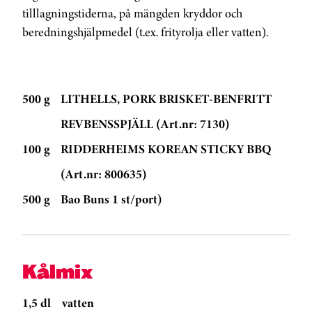
tilllagningstiderna, på mängden kryddor och
beredningshjälpmedel (t.ex. frityrolja eller vatten).
500 g
LITHELLS, PORK BRISKET-BENFRITT
REVBENSSPJÄLL (Art.nr: 7130)
100 g
RIDDERHEIMS KOREAN STICKY BBQ
(Art.nr: 800635)
500 g
Bao Buns 1 st/port)
Kålmix
1,5 dl
vatten