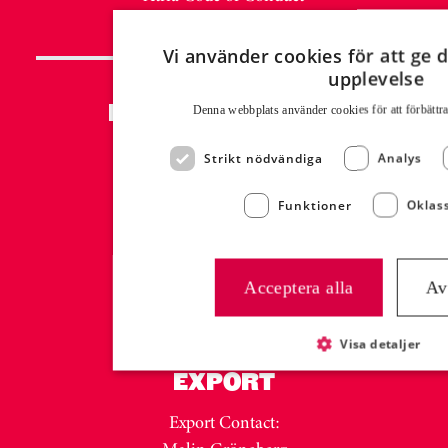
Vi använder cookies för att ge d
upplevelse
PRESS & NYHETER
Denna webbplats använder cookies för att för­bättr
Nyhetsrum
Strikt nödvändiga
Analys
Mediabank MyNewsDesk
Presskontakt:
Funktioner
Oklass
Malin Westling
Communications Manager
malin.westling@atria.com
Acceptera alla
Av
+46 (0)73 332 31 26
Visa detaljer
EXPORT
Export Contact: