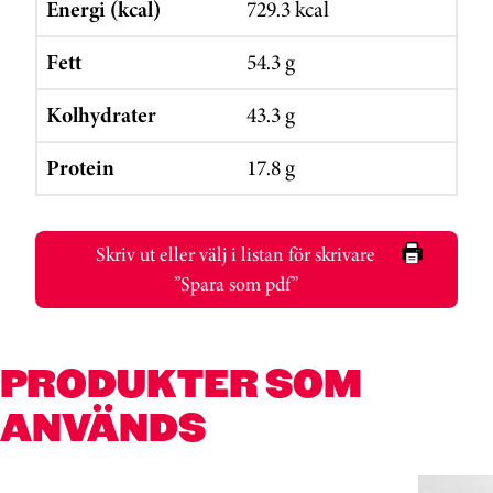
Energi (kcal)
729.3 kcal
Fett
54.3 g
Kolhydrater
43.3 g
Protein
17.8 g
Skriv ut eller välj i listan för skrivare
”Spara som pdf”
PRODUKTER SOM
ANVÄNDS