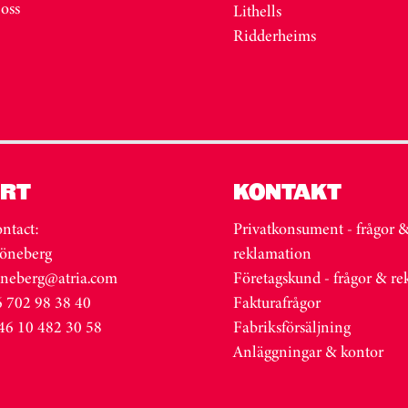
 oss
Lithells
Ridderheims
RT
KONTAKT
ntact:
Privatkonsument - frågor 
öneberg
reklamation
oneberg@atria.com
Företagskund - frågor & r
 702 98 38 40
Fakturafrågor
46 10 482 30 58
Fabriksförsäljning
Anläggningar & kontor