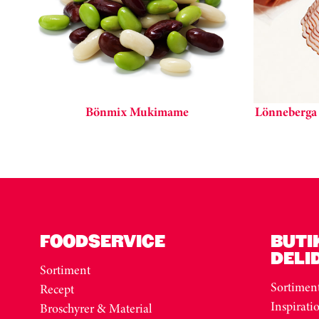
Bönmix Mukimame
Lönneberga s
Kortkarusell har hoppats över
FOODSERVICE
BUTI
DELI
Sortiment
Sortimen
Recept
Inspirati
Broschyrer & Material