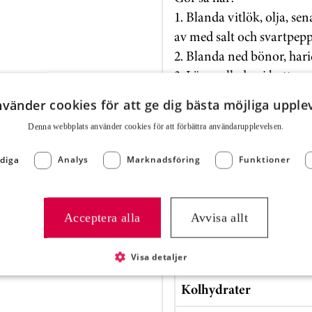
1. Blanda vitlök, olja, se
av med salt och svartpepp
2. Blanda ned bönor, hari
3. Lägg salladen i botten
rödlök, aprikos och skink
nvänder cookies för att ge dig bästa möjliga upple
Denna webbplats använder cookies för att för­bättra användar­upplevelsen.
ta
Näringsvärde
diga
Analys
Marknadsföring
Funktioner
Energi (kJ)
Acceptera alla
Avvisa allt
Energi (kcal)
Fett
Visa detaljer
Kolhydrater