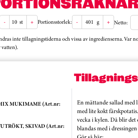
PORTIONSRÄKNAR
-
st
+
Portionsstorlek:
-
g
+
Netto:
ändras inte tillagningstiderna och vissa av ingredienserna. Var 
 vatten).
Tillagning
En mättande sallad med l
IX MUKIMAME (Art.nr:
med lite kokt färskpotatis
vecka i kylen. Då blir de
TRÖKT, SKIVAD (Art.nr:
blandas med i dressingen 
Gör så här: