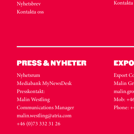
Kontakta
Nyhetsbrev
Kontakta oss
PRESS & NYHETER
EXPO
Nyhetsrum
Export Co
Mediabank MyNewsDesk
Malin Gr
Presskontakt:
malin.gr
Malin Westling
Mob: +46
Communications Manager
Phone: +
malin.westling@atria.com
+46 (0)73 332 31 26