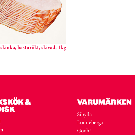
kinka, basturökt, skivad, 1kg
KSKÖK &
VARUMÄRKEN
DISK
Sibylla
t
Lönneberga
on
Gooh!