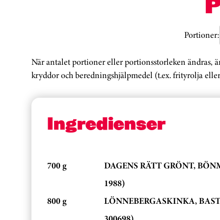
Portioner:
När antalet portioner eller portionsstorleken ändras, 
kryddor och beredningshjälpmedel (t.ex. frityrolja eller
Ingredienser
700 g
DAGENS RÄTT GRÖNT, BÖNM
1988)
800 g
LÖNNEBERGASKINKA, BASTU
300698)