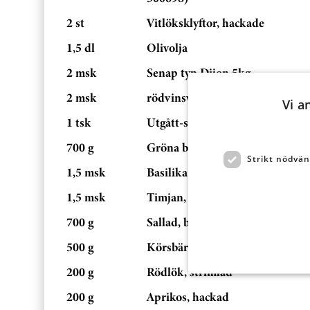
2 st
Vitlöksklyftor, hackade
1,5 dl
Olivolja
2 msk
Senap typ Dijon 5kg
2 msk
rödvinsvinäger
Vi a
1 tsk
Utgått-strösocker
700 g
Gröna bönor Haricots Verts frys
Strikt nödvän
1,5 msk
Basilika tork EKO 140g
1,5 msk
Timjan, torkad
700 g
Sallad, blandad
500 g
Körsbärstomater, delade
200 g
Rödlök, strimlad
200 g
Aprikos, hackad