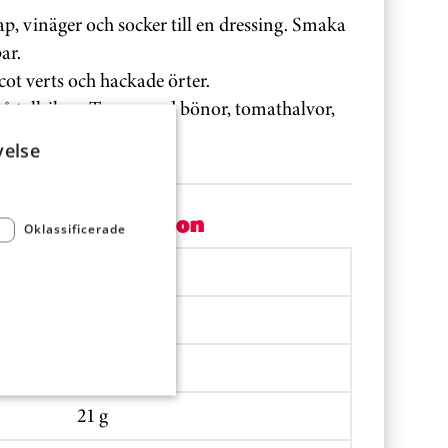
nap, vinäger och socker till en dressing. Smaka
ar.
cot verts och hackade örter.
 på tallriken. Toppa med bönor, tomathalvor,
a.
velse
Per portion
Oklassificerade
1468.5 kJ
347.5 kcal
17.3 g
21 g