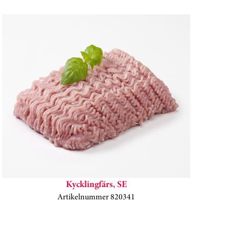
Hoppa över kortkarusell
Kycklingfärs, SE
Artikelnummer 820341
Kortkarusell har hoppats över