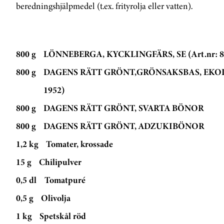
beredningshjälpmedel (t.ex. frityrolja eller vatten).
800 g
LÖNNEBERGA, KYCKLINGFÄRS, SE (Art.nr: 8
800 g
DAGENS RÄTT GRÖNT,GRÖNSAKSBAS, EKOLO
1952)
800 g
DAGENS RÄTT GRÖNT, SVARTA BÖNOR
800 g
DAGENS RÄTT GRÖNT, ADZUKIBÖNOR
1,2 kg
Tomater, krossade
15 g
Chilipulver
0,5 dl
Tomatpuré
0,5 g
Olivolja
1 kg
Spetskål röd