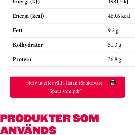
Energi (kJ)
1981.5 kJ
Energi (kcal)
469.6 kcal
Fett
9.2 g
Kolhydrater
51.3 g
Protein
36.8 g
Skriv ut eller välj i listan för skrivare
”Spara som pdf”
PRODUKTER SOM
ANVÄNDS