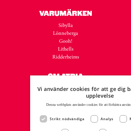
VARUMÄRKEN
Sibylla
Lönneberga
Gooh!
Lithells
Ridderheims
OM ATRIA
Varumärken
Vi använder cookies för att ge dig 
upplevelse
Verksamheter
Historia
Denna webbplats använder cookies för att för­bättra använ
Certifikat
Hållbarhetsrapport
Strikt nödvändiga
Analys
Integritetspolicy