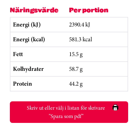
Näringsvärde
Per portion
Energi (kJ)
2390.4 kJ
Energi (kcal)
581.3 kcal
Fett
15.5 g
Kolhydrater
58.7 g
Protein
44.2 g
Skriv ut eller välj i listan för skrivare
”Spara som pdf”