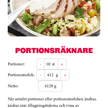
PORTIONSRÄKNARE
Portioner:
-
st
+
Portionsstorlek:
-
g
+
Netto:
4120 g
När antalet portioner eller portionsstorleken ändras,
ändras inte tillagningstiderna och vissa av