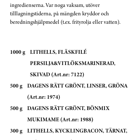
ingredienserna. Var noga vaksam, utöver
tilllagningstiderna, på mängden kryddor och
beredningshjälpmedel (t.ex. frityrolja eller vatten).
1000 g
LITHELLS, FLÄSKFILÉ
PERSILJA&VITLÖKSMARINERAD,
SKIVAD (Art.nr: 7122)
500 g
DAGENS RÄTT GRÖNT, LINSER, GRÖNA
(Art.nr: 1974)
500 g
DAGENS RÄTT GRÖNT, BÖNMIX
MUKIMAME (Art.nr: 1988)
300 g
LITHELLS, KYCKLINGBACON, TÄRNAT,