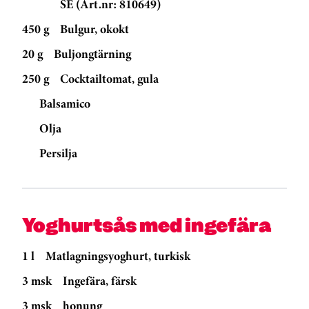
SE (Art.nr: 810649)
450 g
Bulgur, okokt
20 g
Buljongtärning
250 g
Cocktailtomat, gula
Balsamico
Olja
Persilja
Yoghurtsås med ingefära
1 l
Matlagningsyoghurt, turkisk
3 msk
Ingefära, färsk
3 msk
honung