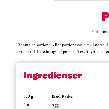
Portioner:
När antalet portioner eller portionsstorleken ändras, 
kryddor och beredningshjälpmedel (t.ex. frityrolja eller
Ingredienser
350 g
Bröd Rasker
3 st
Ägg