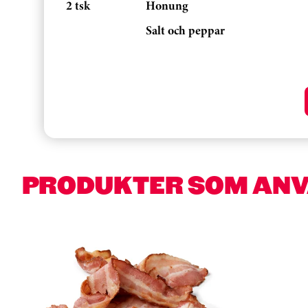
2 tsk
Honung
Salt och peppar
PRODUKTER SOM AN
Hoppa över kortkarusell