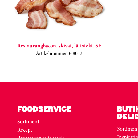
Restaurangbacon, skivat, lättstekt, SE
Artikelnummer 368013
Kortkarusell har hoppats över
FOODSERVICE
BUTI
DELI
Sortiment
Sortimen
Recept
Inspirati
Broschyrer & Material