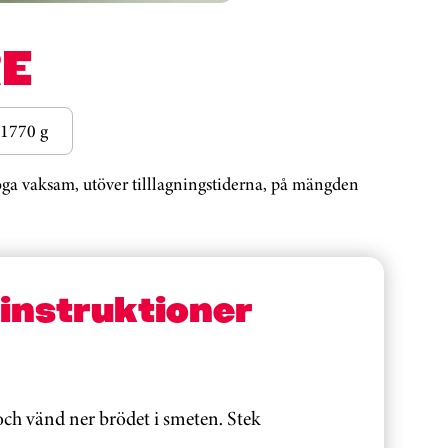
E
1770 g
noga vaksam, utöver tilllagningstiderna, på mängden
sinstruktioner
och vänd ner brödet i smeten. Stek