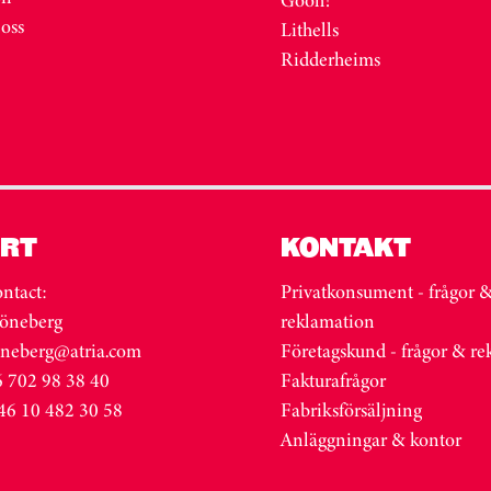
 oss
Lithells
Ridderheims
RT
KONTAKT
ntact:
Privatkonsument - frågor 
öneberg
reklamation
oneberg@atria.com
Företagskund - frågor & r
 702 98 38 40
Fakturafrågor
46 10 482 30 58
Fabriksförsäljning
Anläggningar & kontor