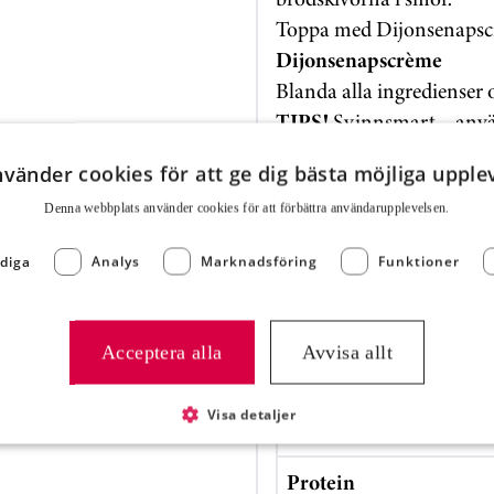
Toppa med Dijonsenapscr
Dijonsenapscrème
Blanda alla ingredienser 
TIPS!
Svinnsmart – använ
ON, SKIVAT, LÄTTSTEKT
nvänder cookies för att ge dig bästa möjliga upple
Denna webbplats använder cookies för att för­bättra användar­upplevelsen.
Näringsvärde
P CHILI
diga
Analys
Marknadsföring
Funktioner
Energi (kJ)
Energi (kcal)
Acceptera alla
Avvisa allt
Fett
Visa detaljer
Kolhydrater
Protein