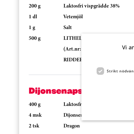
200 g
Laktosfri vispgrädde 38%
1 dl
Vetemjöl
1 g
Salt
500 g
LITHELLS, RESTAURANGBAC
Vi a
(Art.nr: 368013)
RIDDERHEIMS, SWEETY DRO
Strikt nödvän
Dijonsenapscrème
400 g
Laktosfri Smetana 42%
4 msk
Dijonsenap
2 tsk
Dragon