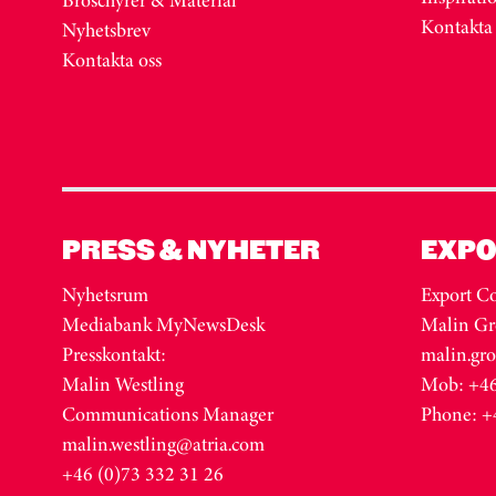
Kontakta
Nyhetsbrev
Kontakta oss
PRESS & NYHETER
EXPO
Nyhetsrum
Export Co
Mediabank MyNewsDesk
Malin Gr
Presskontakt:
malin.gr
Malin Westling
Mob: +46
Communications Manager
Phone: +
malin.westling@atria.com
+46 (0)73 332 31 26