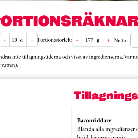
PORTIONSRÄKNAR
-
st
+
Portionsstorlek:
-
g
+
Netto:
ändras inte tillagningstiderna och vissa av ingredienserna. Var 
 vatten).
Tillagning
Baconriddare
Blanda alla ingredienser 
brödskivorna i smör.