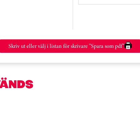
Skriv ut eller välj i listan för skrivare ”Spara som pdf”
VÄNDS