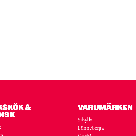
KSKÖK &
VARUMÄRKEN
DISK
Sibylla
t
Lönneberga
on
Gooh!