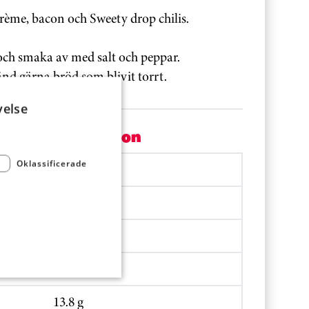
ème, bacon och Sweety drop chilis.
och smaka av med salt och peppar.
d gärna bröd som blivit torrt.
velse
Per portion
Oklassificerade
2441.7 kJ
586.6 kcal
46.6 g
22 g
13.8 g