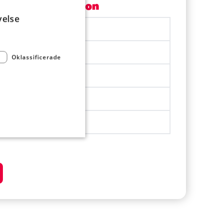
Per portion
velse
1956 kJ
467.8 kcal
Oklassificerade
14.2 g
60.5 g
24.5 g