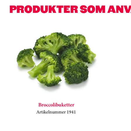
PRODUKTER SOM AN
Hoppa över kortkarusell
Broccolibuketter
Artikelnummer 1941
Kortkarusell har hoppats över