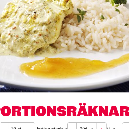
PORTIONSRÄKNAR
-
st
+
Portionsstorlek:
-
g
+