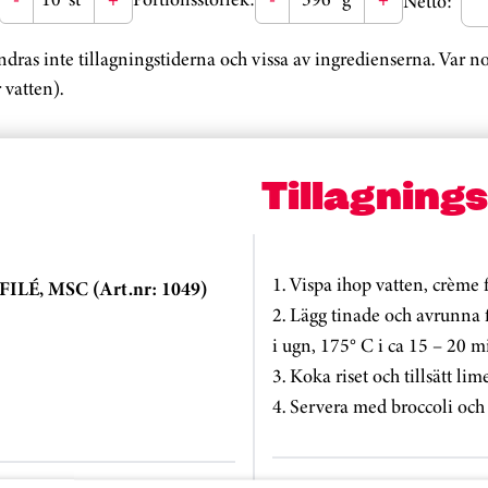
Netto:
ändras inte tillagningstiderna och vissa av ingredienserna. Var 
 vatten).
Tillagning
1. Vispa ihop vatten, crème
LÉ, MSC (Art.nr: 1049)
2. Lägg tinade och avrunna f
i ugn, 175° C i ca 15 – 20 m
3. Koka riset och tillsätt li
4. Servera med broccoli oc