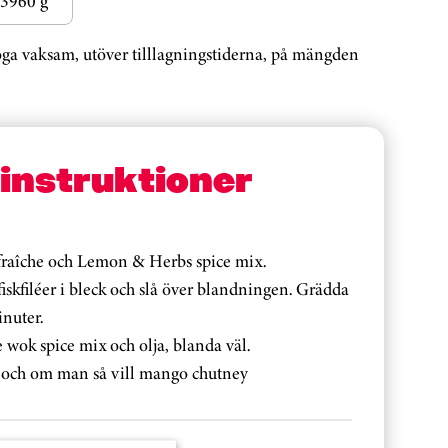
3960 g
noga vaksam, utöver tilllagningstiderna, på mängden
sinstruktioner
 fraîche och Lemon & Herbs spice mix.
iskfiléer i bleck och slå över blandningen. Grädda
inuter.
me wok spice mix och olja, blanda väl.
h och om man så vill mango chutney