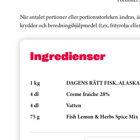
När antalet portioner eller portionsstorleken ändras, 
kryddor och beredningshjälpmedel (t.ex. frityrolja eller
Ingredienser
1 kg
DAGENS RÄTT FISK, ALASKAFI
4 dl
Creme fraiche 28%
4 dl
Vatten
75 g
Fish Lemon & Herbs Spice Mix