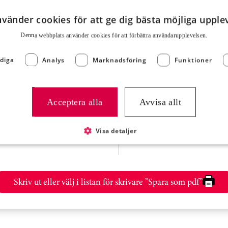
Näringsvärde
nvänder cookies för att ge dig bästa möjliga upple
Energi (kJ)
Denna webbplats använder cookies för att för­bättra användar­upplevelsen.
Energi (kcal)
diga
Analys
Marknadsföring
Funktioner
Fett
COLIBUKETTER (Art.nr:
Kolhydrater
Acceptera alla
Avvisa allt
Protein
Visa detaljer
Skriv ut eller välj i listan för skrivare ”Spara som pdf”