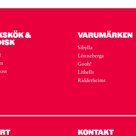
KSKÖK &
VARUMÄRKEN
DISK
Sibylla
t
Lönneberga
on
Gooh!
 oss
Lithells
Ridderheims
RT
KONTAKT