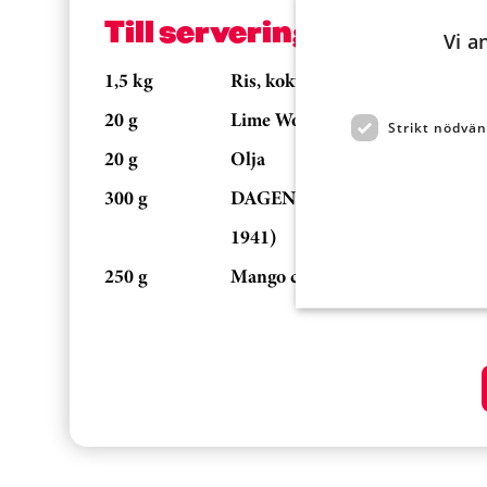
Till servering
Vi a
1,5 kg
Ris, kokt
20 g
Lime Wok Spice Mix
Strikt nödvän
20 g
Olja
300 g
DAGENS RÄTT GRÖNT, BROC
1941)
250 g
Mango chutney