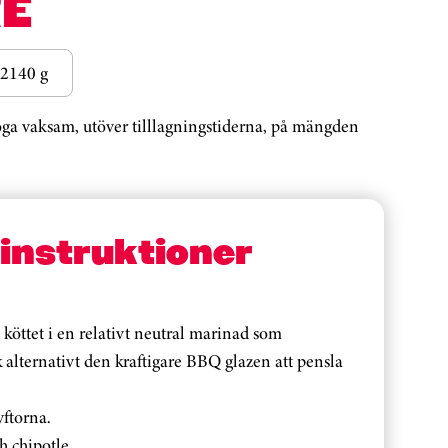
E
2140 g
noga vaksam, utöver tilllagningstiderna, på mängden
sinstruktioner
köttet i en relativt neutral marinad som
 alternativt den kraftigare BBQ glazen att pensla
yftorna.
h chipotle.