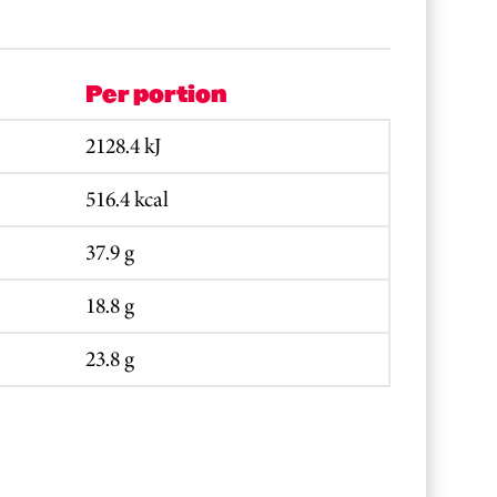
Per portion
2128.4 kJ
516.4 kcal
37.9 g
18.8 g
23.8 g