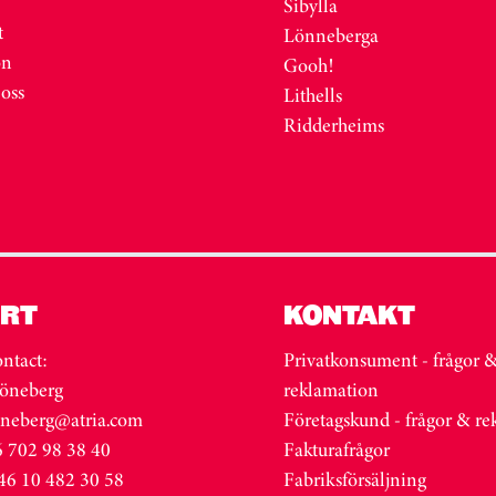
Sibylla
t
Lönneberga
on
Gooh!
 oss
Lithells
Ridderheims
RT
KONTAKT
ntact:
Privatkonsument - frågor 
öneberg
reklamation
oneberg@atria.com
Företagskund - frågor & r
 702 98 38 40
Fakturafrågor
46 10 482 30 58
Fabriksförsäljning