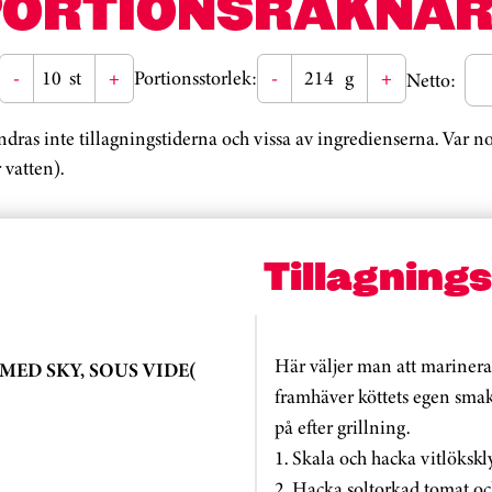
PORTIONSRÄKNAR
-
st
+
Portionsstorlek:
-
g
+
Netto:
ändras inte tillagningstiderna och vissa av ingredienserna. Var 
 vatten).
Tillagning
Här väljer man att marinera 
MED SKY, SOUS VIDE(
framhäver köttets egen smak
på efter grillning.
1. Skala och hacka vitlökskl
2. Hacka soltorkad tomat oc