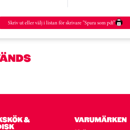
Skriv ut eller välj i listan för skrivare ”Spara som pdf”
VÄNDS
KSKÖK &
VARUMÄRKEN
DISK