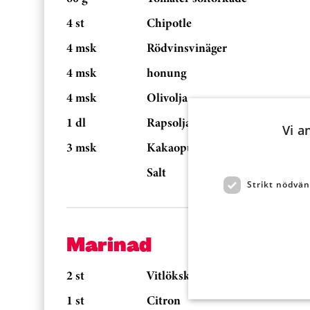
4 st
Chipotle
4 msk
Rödvinsvinäger
4 msk
honung
4 msk
Olivolja
1 dl
Rapsolja
Vi a
3 msk
Kakaopulver
Salt
Strikt nödvän
Marinad
2 st
Vitlöksklyftor
1 st
Citron