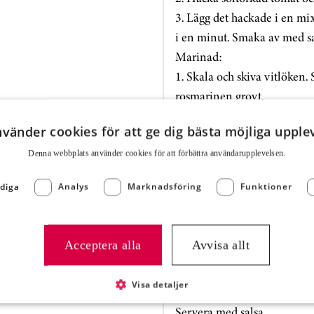
3. Lägg det hackade i en mi
i en minut. Smaka av med sa
Marinad:
1. Skala och skiva vitlöken. 
rosmarinen grovt.
2. Blanda samtliga ingredie
nvänder cookies för att ge dig bästa möjliga upple
3. Låt köttet marinera i min
BBQ glaze:
Denna webbplats använder cookies för att för­bättra användar­upplevelsen.
1. Hacka chipotlepeppar och
diga
Analys
Marknadsföring
Funktioner
2. Lägg ner chipotlen och vit
medelhög temperatur i lite o
3. Häll ner resten av ingred
Acceptera alla
Avvisa allt
4. Häll upp glazen i en mixe
Väljer man att använda BBQ g
Visa detaljer
grillade eller stekta högrev
Servera med salsa.