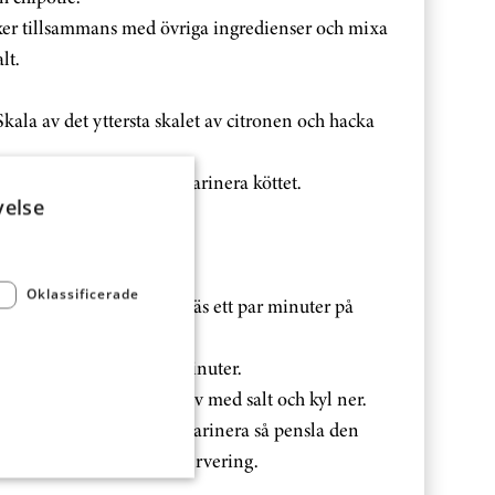
xer tillsammans med övriga ingredienser och mixa
lt.
Skala av det yttersta skalet av citronen och hacka
nser med olivoljan och marinera köttet.
velse
st 1 timme.
 vitlök.
Oklassificerade
löken i en kastrull och fräs ett par minuter på
lja.
ienserna och koka ca 5 minuter.
r och mixa slätt. Smaka av med salt och kyl ner.
lazen i stället för att marinera så pensla den
en med glazen strax före servering.