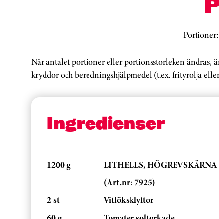
Portioner:
När antalet portioner eller portionsstorleken ändras, 
kryddor och beredningshjälpmedel (t.ex. frityrolja eller
Ingredienser
1200 g
LITHELLS, HÖGREVSKÄRNA 
(Art.nr: 7925)
2 st
Vitlöksklyftor
60 g
Tomater soltorkade