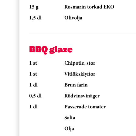
15 g
Rosmarin torkad EKO
1,5 dl
Olivolja
BBQ glaze
1 st
Chipotle, stor
1 st
Vitlöksklyftor
1 dl
Brun farin
0,5 dl
Rödvinsvinäger
1 dl
Passerade tomater
Salta
Olja