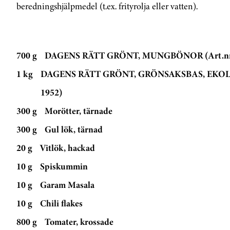
beredningshjälpmedel (t.ex. frityrolja eller vatten).
700 g
DAGENS RÄTT GRÖNT, MUNGBÖNOR (Art.nr:
1 kg
DAGENS RÄTT GRÖNT, GRÖNSAKSBAS, EKOLO
1952)
300 g
Morötter, tärnade
300 g
Gul lök, tärnad
20 g
Vitlök, hackad
10 g
Spiskummin
10 g
Garam Masala
10 g
Chili flakes
800 g
Tomater, krossade