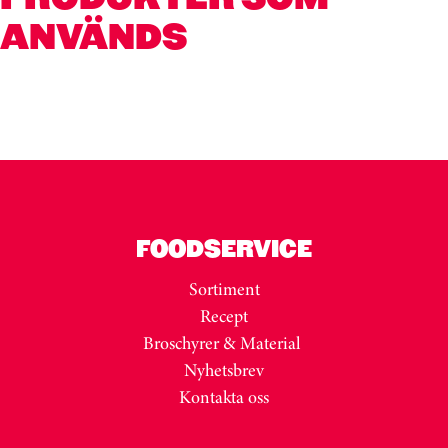
ANVÄNDS
Kortkarusell har hoppats över
Hoppa över kortkarusell
FOODSERVICE
Sortiment
Recept
Broschyrer & Material
Nyhetsbrev
Kontakta oss