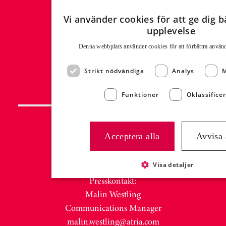
Verksamheter
Historia
Vi använder cookies för att ge dig b
upplevelse
Certifikat
Hållbarhetsrapport
Denna webbplats använder cookies för att för­bättra använd
Integritetspolicy
Strikt nödvändiga
Analys
M
Atria Code of Conduct
Funktioner
Oklassifice
PRESS & NYHETER
Acceptera alla
Avvisa 
Nyhetsrum
Visa detaljer
Mediabank MyNewsDesk
Presskontakt:
Malin Westling
Communications Manager
malin.westling@atria.com