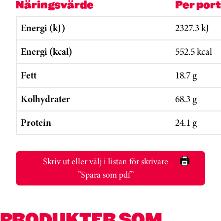
Näringsvärde
Per por
Energi (kJ)
2327.3 kJ
Energi (kcal)
552.5 kcal
Fett
18.7 g
Kolhydrater
68.3 g
Protein
24.1 g
Skriv ut eller välj i listan för skrivare
”Spara som pdf”
PRODUKTER SOM