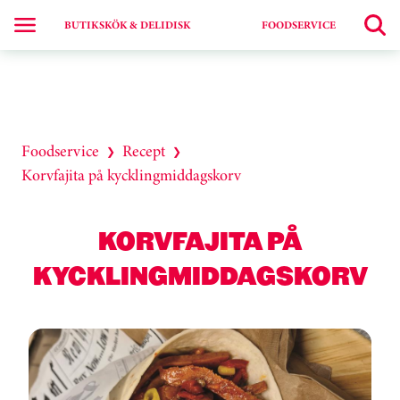
BUTIKSKÖK & DELIDISK
FOODSERVICE
Foodservice
Recept
❯
❯
Korvfajita på kycklingmiddagskorv
KORVFAJITA PÅ
KYCKLINGMIDDAGSKORV