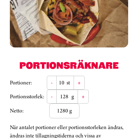
PORTIONSRÄKNARE
Portioner:
-
st
+
Portionsstorlek:
-
g
+
Netto:
1280 g
När antalet portioner eller portionsstorleken ändras,
ändras inte tillagningstiderna och vissa av