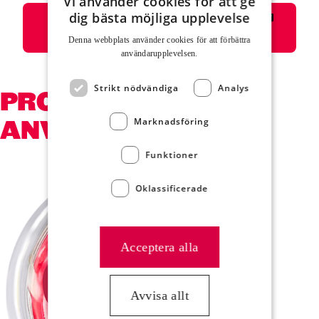
Vi använder cookies för att ge
Skriv ut eller välj i listan för skrivare
dig bästa möjliga upplevelse
”Spara som pdf”
Denna webbplats använder cookies för att för­bättra
användar­upplevelsen.
Strikt nödvändiga
Analys
PRODUKTER SOM
ANVÄNDS
Marknadsföring
Funktioner
Hoppa över kortkarusell
Oklassificerade
Acceptera alla
Avvisa allt