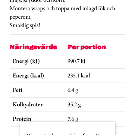
Montera wraps och toppa med inlagd lök och
peperoni.
Smaklig spis!
Näringsvärde
Per portion
Energi (kJ)
990.7 kJ
Energi (kcal)
235.1 kcal
Fett
6.4 g
Kolhydrater
35.2 g
Protein
7.6 g