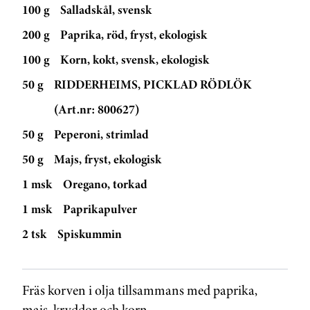
100 g
Salladskål, svensk
200 g
Paprika, röd, fryst, ekologisk
100 g
Korn, kokt, svensk, ekologisk
50 g
RIDDERHEIMS, PICKLAD RÖDLÖK
(Art.nr: 800627)
50 g
Peperoni, strimlad
50 g
Majs, fryst, ekologisk
1 msk
Oregano, torkad
1 msk
Paprikapulver
2 tsk
Spiskummin
Fräs korven i olja tillsammans med paprika,
majs, kryddor och korn.