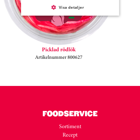
Visa detaljer
Picklad rödlök
Artikelnummer 800627
Kortkarusell har hoppats över
FOODSERVICE
Sortiment
Recept