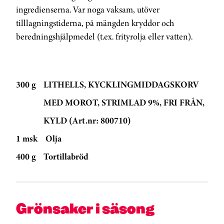
ingredienserna. Var noga vaksam, utöver
tilllagningstiderna, på mängden kryddor och
beredningshjälpmedel (t.ex. frityrolja eller vatten).
300 g
LITHELLS, KYCKLINGMIDDAGSKORV
MED MOROT, STRIMLAD 9%, FRI FRÅN,
KYLD (Art.nr: 800710)
1 msk
Olja
400 g
Tortillabröd
Grönsaker i säsong