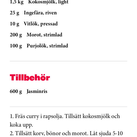
1,5 kg
Kokosmjölk, light
25 g
Ingefära, riven
10 g
Vitlök, pressad
200 g
Morot, strimlad
100 g
Purjolök, strimlad
Tillbehör
600 g
Jasminris
1. Fräs curry i rapsolja. Tillsätt kokosmjölk och
koka upp.
2. Tillsätt korv, bönor och morot. Låt sjuda 5-10