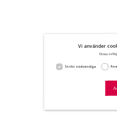
Vi använder cook
Denna webbpla
Strikt nödvändiga
Ana
Ac