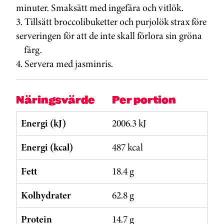
minuter. Smaksätt med ingefära och vitlök.
3. Tillsätt broccolibuketter och purjolök strax före
serveringen för att de inte skall förlora sin gröna
färg.
4. Servera med jasminris.
Näringsvärde
Per portion
Energi (kJ)
2006.3 kJ
Energi (kcal)
487 kcal
Fett
18.4 g
Kolhydrater
62.8 g
Protein
14.7 g