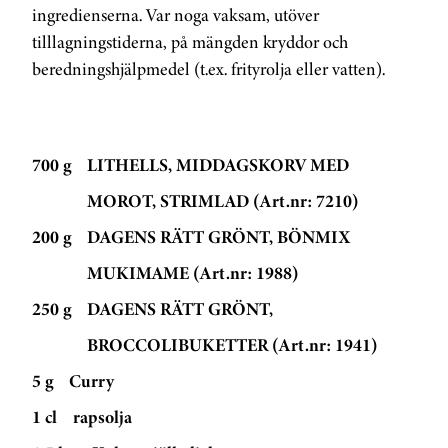
ingredienserna. Var noga vaksam, utöver
tilllagningstiderna, på mängden kryddor och
beredningshjälpmedel (t.ex. frityrolja eller vatten).
700 g
LITHELLS, MIDDAGSKORV MED
MOROT, STRIMLAD (Art.nr: 7210)
200 g
DAGENS RÄTT GRÖNT, BÖNMIX
MUKIMAME (Art.nr: 1988)
250 g
DAGENS RÄTT GRÖNT,
BROCCOLIBUKETTER (Art.nr: 1941)
5 g
Curry
1 cl
rapsolja