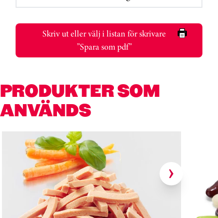
Skriv ut eller välj i listan för skrivare
”Spara som pdf”
PRODUKTER SOM
ANVÄNDS
Hoppa över kortkarusell