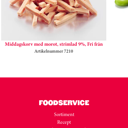
Middagskorv med morot, strimlad 9%, Fri från
Artikelnummer 7210
Kortkarusell har hoppats över
FOODSERVICE
Sortiment
Recept