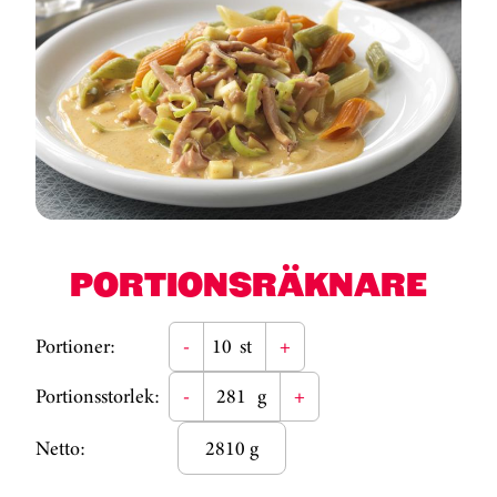
PORTIONSRÄKNARE
Portioner:
-
st
+
Portionsstorlek:
-
g
+
Netto:
2810 g