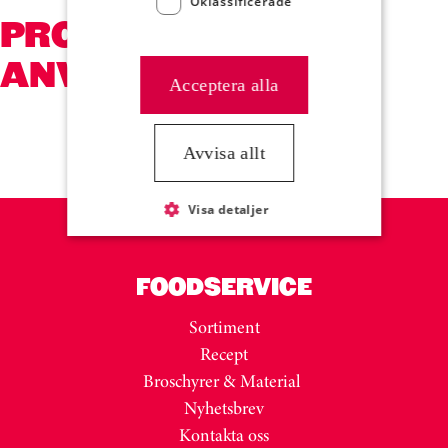
Oklassificerade
PRODUKTER SOM
ANVÄNDS
Acceptera alla
Kortkarusell har hoppats över
Hoppa över kortkarusell
Avvisa allt
Visa detaljer
FOODSERVICE
Sortiment
Recept
Broschyrer & Material
Nyhetsbrev
Kontakta oss