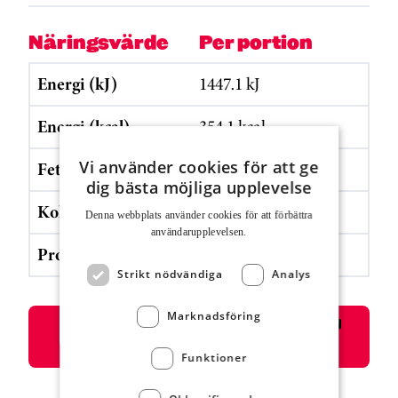
Näringsvärde
Per portion
Energi (kJ)
1447.1 kJ
Energi (kcal)
354.1 kcal
Vi använder cookies för att ge
Fett
25.9 g
dig bästa möjliga upplevelse
Kolhydrater
10.5 g
Denna webbplats använder cookies för att för­bättra
användar­upplevelsen.
Protein
18.2 g
Strikt nödvändiga
Analys
Marknadsföring
Skriv ut eller välj i listan för skrivare
”Spara som pdf”
Funktioner