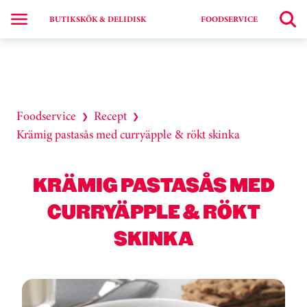
BUTIKSKÖK & DELIDISK
FOODSERVICE
Foodservice
Recept
❯
❯
Krämig pastasås med curryäpple & rökt skinka
KRÄMIG PASTASÅS MED
CURRYÄPPLE & RÖKT
SKINKA