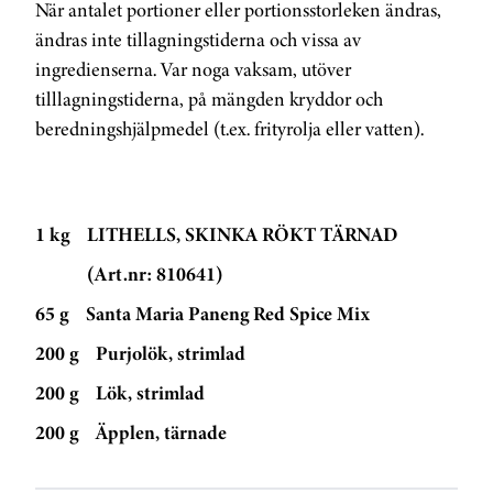
När antalet portioner eller portionsstorleken ändras,
ändras inte tillagningstiderna och vissa av
ingredienserna. Var noga vaksam, utöver
tilllagningstiderna, på mängden kryddor och
beredningshjälpmedel (t.ex. frityrolja eller vatten).
1 kg
LITHELLS, SKINKA RÖKT TÄRNAD
(Art.nr: 810641)
65 g
Santa Maria Paneng Red Spice Mix
200 g
Purjolök, strimlad
200 g
Lök, strimlad
200 g
Äpplen, tärnade