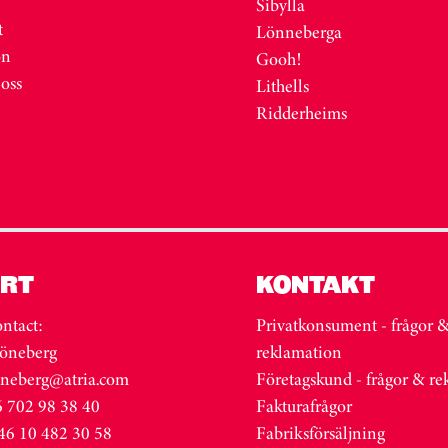
Sibylla
t
Lönneberga
on
Gooh!
 oss
Lithells
Ridderheims
RT
KONTAKT
ntact:
Privatkonsument - frågor 
öneberg
reklamation
oneberg@atria.com
Företagskund - frågor & r
 702 98 38 40
Fakturafrågor
46 10 482 30 58
Fabriksförsäljning