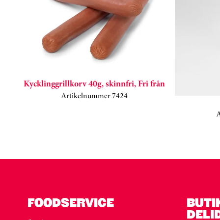
Kycklinggrillkorv 40g, skinnfri, Fri från
Artikelnummer 7424
Kortkarusell har hoppats över
FOODSERVICE
BUTI
DELI