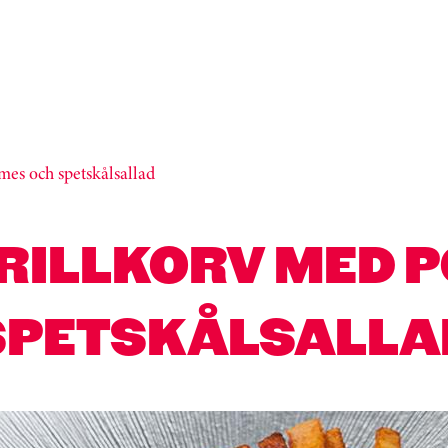
es och spetskålsallad
RILLKORV MED 
SPETSKÅLSALLA