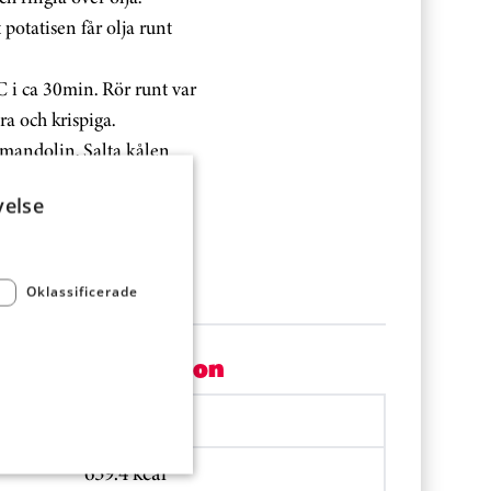
 potatisen får olja runt
C i ca 30min. Rör runt var
ra och krispiga.
 mandolin. Salta kålen
tå 5 min. och blanda
velse
livolja och krydda med
oroten grovt och blanda
Oklassificerade
Per portion
2694.3 kJ
639.4 kcal