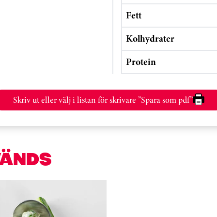
Fett
Kolhydrater
Protein
Skriv ut eller välj i listan för skrivare ”Spara som pdf”
VÄNDS