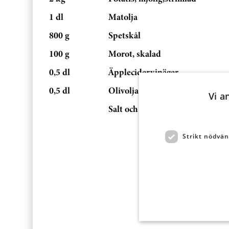
1 dl
Matolja
800 g
Spetskål
100 g
Morot, skalad
0,5 dl
Äpplecidervinäger
0,5 dl
Olivolja
Vi a
Salt och svartpeppar
Strikt nödvän