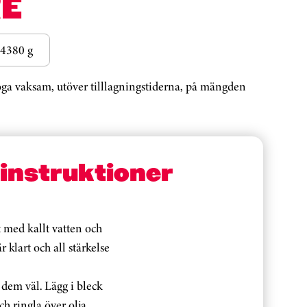
E
4380 g
noga vaksam, utöver tilllagningstiderna, på mängden
sinstruktioner
t med kallt vatten och
är klart och all stärkelse
 dem väl. Lägg i bleck
ch ringla över olja.