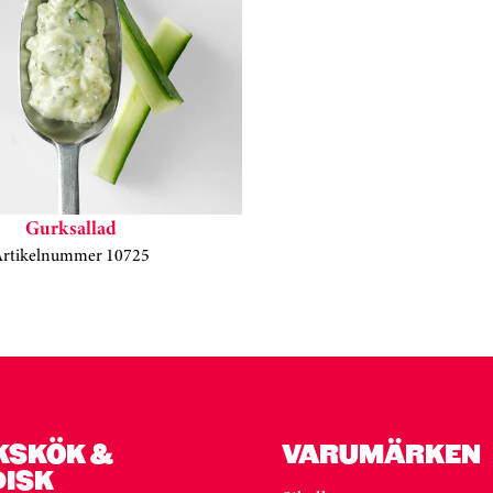
Gurksallad
Artikelnummer 10725
KSKÖK &
VARUMÄRKEN
DISK