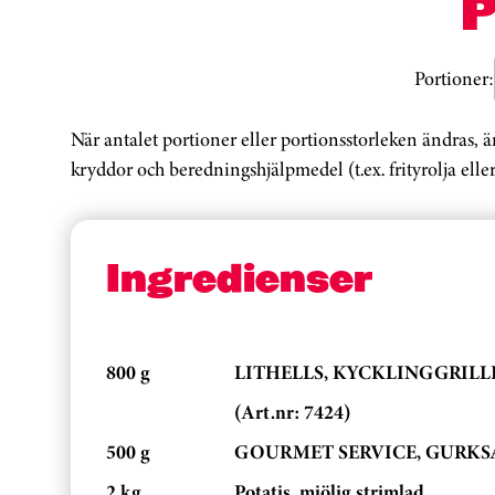
Portioner:
När antalet portioner eller portionsstorleken ändras, 
kryddor och beredningshjälpmedel (t.ex. frityrolja eller
Ingredienser
800 g
LITHELLS, KYCKLINGGRILL
(Art.nr: 7424)
500 g
GOURMET SERVICE, GURKSAL
2 kg
Potatis, mjölig,strimlad