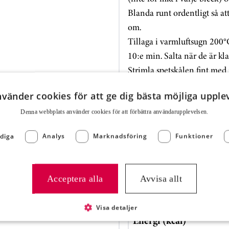
Blanda runt ordentligt så att
om.
Tillaga i varmluftsugn 200°
10:e min. Salta när de är kla
Strimla spetskålen fint med
och blanda ordentligt. Låt s
nvänder cookies för att ge dig bästa möjliga upple
sedan i äppelcidervinäger,o
nymalen svartpeppar. Riv m
Denna webbplats använder cookies för att för­bättra användar­upplevelsen.
ner i kålen.
diga
Analys
Marknadsföring
Funktioner
Näringsvärde
Acceptera alla
Avvisa allt
Energi (kJ)
Visa detaljer
Energi (kcal)