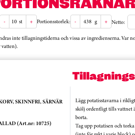
PORTIONSRÄKNAR
-
st
+
Portionsstorlek:
-
g
+
Netto:
ändras inte tillagningstiderna och vissa av ingredienserna. Var 
 vatten).
Tillagning
Lägg potatisstavarna i riklig
KORV, SKINNFRI, SÄRNÄR
skölj ordentligt tills vattnet 
borta.
LAD (Art.nr: 10725)
Tag upp potatisen och torka
(inte för mkt i varje bleck) o