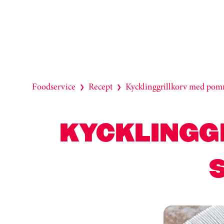
Foodservice
Recept
Kycklinggrillkorv med pomm
❯
❯
KYCKLINGG