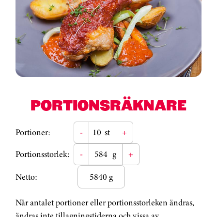
PORTIONSRÄKNARE
Portioner:
-
st
+
Portionsstorlek:
-
g
+
Netto:
5840 g
När antalet portioner eller portionsstorleken ändras,
ändras inte tillagningstiderna och vissa av