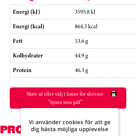
Energi (kJ)
3595.8 kJ
Energi (kcal)
864.3 kcal
Fett
53.6 g
Kolhydrater
44.9 g
Protein
46.3 g
Skriv ut eller välj i listan för skrivare
”Spara som pdf”
Vi använder cookies för att ge
PRODUKTER SOM
dig bästa möjliga upplevelse