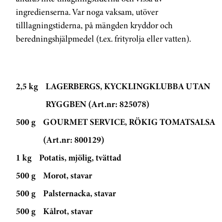
ingredienserna. Var noga vaksam, utöver
tilllagningstiderna, på mängden kryddor och
beredningshjälpmedel (t.ex. frityrolja eller vatten).
2,5 kg
LAGERBERGS, KYCKLINGKLUBBA UTAN
RYGGBEN (Art.nr: 825078)
500 g
GOURMET SERVICE, RÖKIG TOMATSALSA
(Art.nr: 800129)
1 kg
Potatis, mjölig, tvättad
500 g
Morot, stavar
500 g
Palsternacka, stavar
500 g
Kålrot, stavar