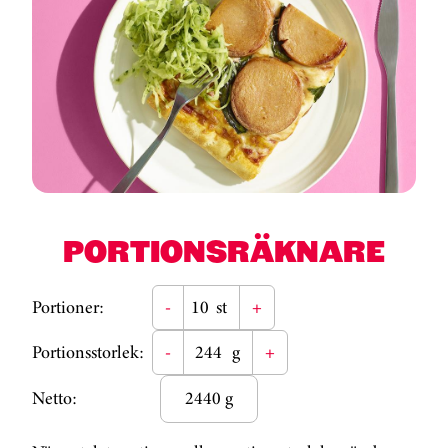
PORTIONSRÄKNARE
Portioner:
-
st
+
Portionsstorlek:
-
g
+
Netto:
2440 g