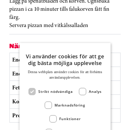
Lägg på spenatbladen och korven. Ugnsbaka
pizzan i ca 10 minuter tills falukorven fått fin
färg.
Servera pizzan med vitkålssalladen
Näringsvärde
Per portion
Vi använder cookies för att ge
Energi (kJ)
1369.9 kJ
dig bästa möjliga upplevelse
Energi (kcal)
324.6 kcal
Denna webbplats använder cookies för att för­bättra
användar­upplevelsen.
Fett
15.9 g
Strikt nödvändiga
Analys
Kolhydrater
27.9 g
Marknadsföring
Protein
14.3 g
Funktioner