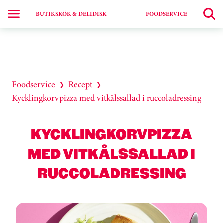
BUTIKSKÖK & DELIDISK
FOODSERVICE
Foodservice
Recept
❯
❯
Kycklingkorvpizza med vitkålssallad i ruccoladressing
KYCKLINGKORVPIZZA
MED VITKÅLSSALLAD I
RUCCOLADRESSING