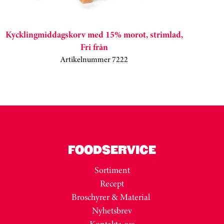
Kycklingmiddagskorv med 15% morot, strimlad,
Fri från
Artikelnummer 7222
Kortkarusell har hoppats över
FOODSERVICE
Sortiment
Recept
Broschyrer & Material
Nyhetsbrev
Kontakta oss