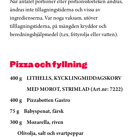
När antalet portioner eller portionsstorleken ändras,
ändras inte tillagningstiderna och vissa av
ingredienserna. Var noga vaksam, utöver
tilllagningstiderna, på mängden kryddor och
beredningshjälpmedel (t.ex. frityrolja eller vatten).
Pizza och fyllning
400 g
LITHELLS, KYCKLINGMIDDAGSKORV
MED MOROT, STRIMLAD (Art.nr: 7222)
400 g
Pizzabotten Gastro
75 g
Babyspenat, färsk
300 g
Mozarella, riven
Olivolja, salt och svartpeppar