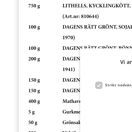
750 g
LITHELLS, KYCKLINGKÖTT, 
(Art.nr: 810644)
100 g
DAGENS RÄTT GRÖNT, SOJAB
1970)
100 g
DAGENS RÄTT GRÖNT, BÖNMIX
200 g
DAGENS RÄTT GRÖNT, BROC
Vi a
1941)
150 g
DAGENS RÄTT GRÖNT, LINSER
Strikt nödvän
150 g
DAGENS RÄTT GRÖNT, MUNGB
400 g
Mathavre
5 g
Gurkmeja
50 g
Grönsaksbuljong, koncentrat