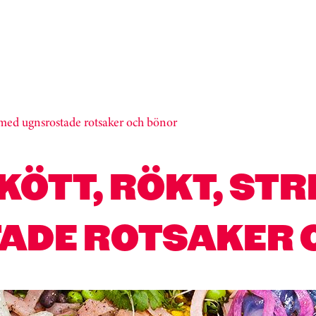
t med ugnsrostade rotsaker och bönor
ÖTT, RÖKT, STR
ADE ROTSAKER 