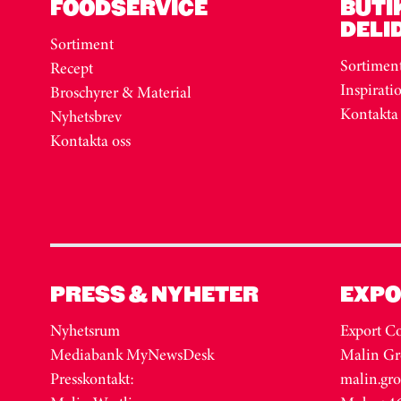
FOODSERVICE
BUTI
DELI
Sortiment
Sortimen
Recept
Inspirati
Broschyrer & Material
Kontakta
Nyhetsbrev
Kontakta oss
PRESS & NYHETER
EXPO
Nyhetsrum
Export Co
Mediabank MyNewsDesk
Malin Gr
Presskontakt:
malin.gr