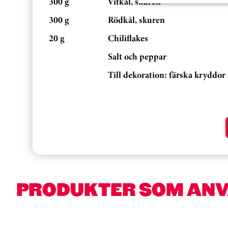
300 g
Vitkål, skuren
300 g
Rödkål, skuren
20 g
Chiliflakes
Salt och peppar
Till dekoration: färska kryddor
PRODUKTER SOM AN
Hoppa över kortkarusell