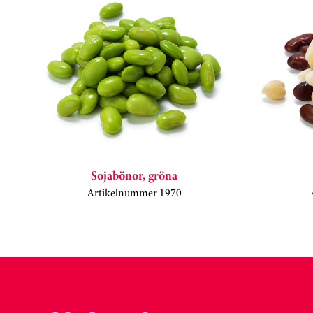
Sojabönor, gröna
Artikelnummer 1970
Kortkarusell har hoppats över