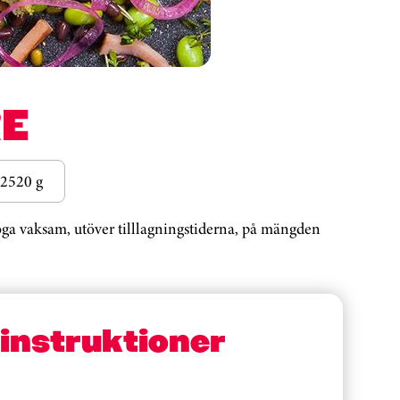
E
2520 g
noga vaksam, utöver tilllagningstiderna, på mängden
sinstruktioner