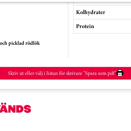
Kolhydrater
Protein
 och picklad rödlök
Skriv ut eller välj i listan för skrivare ”Spara som pdf”
VÄNDS