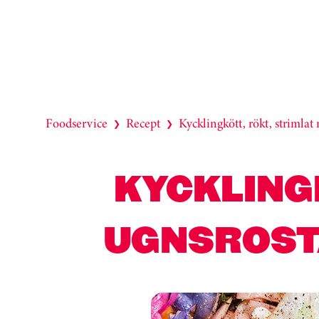
Foodservice
Recept
Kycklingkött, rökt, strimla
❯
❯
KYCKLINGK
UGNSROST