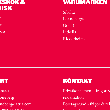
KSKÖK &
VARUMÄRKEN
DISK
Sibylla
t
Lönneberga
on
Gooh!
 oss
Lithells
Ridderheims
RT
KONTAKT
ntact:
Privatkonsument - frågor 
öneberg
reklamation
oneberg@atria.com
Företagskund - frågor & r