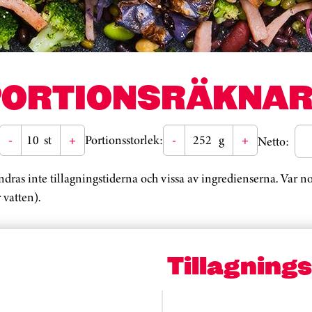
PORTIONSRÄKNAR
-
st
+
Portionsstorlek:
-
g
+
Netto:
ändras inte tillagningstiderna och vissa av ingredienserna. Var 
 vatten).
Tillagning