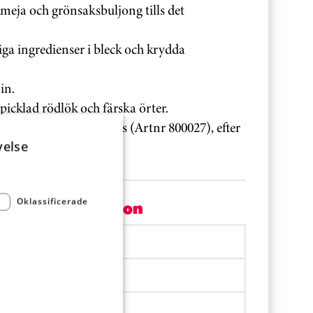
ja och grönsaksbuljong tills det
ga ingredienser i bleck och krydda
in.
icklad rödlök och färska örter.
ice Srirachamajonnäs (Artnr 800027), efter
njut!
velse
Oklassificerade
Per portion
1596.6 kJ
379.6 kcal
10.9 g