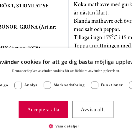
Koka mathavre med gurkme
RÖKT, STRIMLAT SE
är nästan klart.
Blanda mathavre och övri
ÖNOR, GRÖNA (Art.nr:
med salt och peppar.
Tillaga i ugn 175⁰C i 15 m
Toppa anrättningen med p
 (Art.nr: 1978)
Servera med Gourmet Serv
COLIBUKETTER (Art.nr:
eget tycke och smak, och 
nvänder cookies för att ge dig bästa möjliga upple
Denna webbplats använder cookies för att för­bättra användar­upplevelsen.
, GRÖNA (Art.nr: 1974)
diga
Analys
Marknadsföring
Funktioner
Näringsvärde
ÖNOR (Art.nr: 1975)
Energi (kJ)
Acceptera alla
Avvisa allt
Energi (kcal)
Visa detaljer
Fett