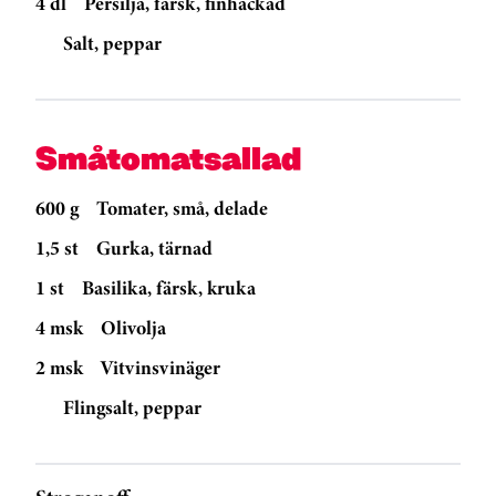
4 dl
Persilja, färsk, finhackad
Salt, peppar
Småtomatsallad
600 g
Tomater, små, delade
1,5 st
Gurka, tärnad
1 st
Basilika, färsk, kruka
4 msk
Olivolja
2 msk
Vitvinsvinäger
Flingsalt, peppar