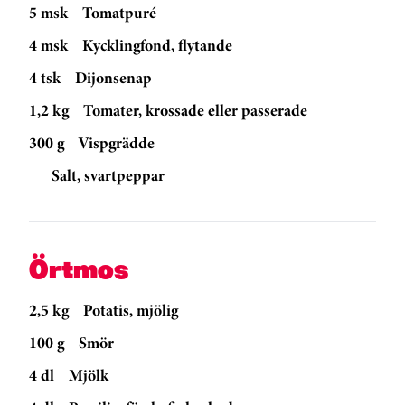
5 msk
Tomatpuré
4 msk
Kycklingfond, flytande
4 tsk
Dijonsenap
1,2 kg
Tomater, krossade eller passerade
300 g
Vispgrädde
Salt, svartpeppar
Örtmos
2,5 kg
Potatis, mjölig
100 g
Smör
4 dl
Mjölk