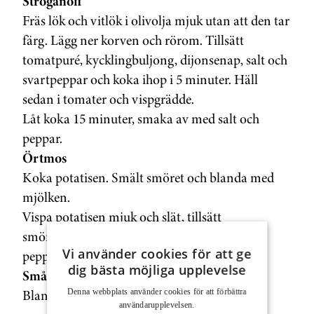
Stroganoff
Fräs lök och vitlök i olivolja mjuk utan att den tar
färg. Lägg ner korven och rörom. Tillsätt
tomatpuré, kycklingbuljong, dijonsenap, salt och
svartpeppar och koka ihop i 5 minuter. Häll
sedan i tomater och vispgrädde.
Låt koka 15 minuter, smaka av med salt och
peppar.
Örtmos
Koka potatisen. Smält smöret och blanda med
mjölken.
Vispa potatisen mjuk och slät, tillsätt
smör/mjölkblandningen. Smaka avmed salt,
Vi använder cookies för att ge
peppar och persilja.
dig bästa möjliga upplevelse
Småtomatsallad
Blanda alla ingredienserna.
Denna webbplats använder cookies för att för­bättra
användar­upplevelsen.