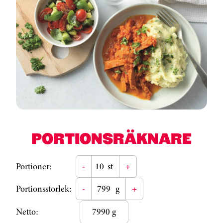
PORTIONSRÄKNARE
Portioner:
-
st
+
Portionsstorlek:
-
g
+
Netto:
7990 g