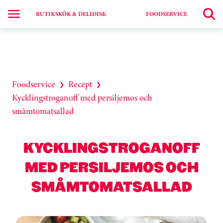
BUTIKSKÖK & DELIDISK
FOODSERVICE
Foodservice
Recept
❯
❯
Kycklingstroganoff med persiljemos och
småmtomatsallad
KYCKLINGSTROGANOFF
MED PERSILJEMOS OCH
SMÅMTOMATSALLAD