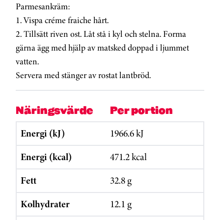
Parmesankräm:
1. Vispa créme fraiche hårt.
2. Tillsätt riven ost. Låt stå i kyl och stelna. Forma
gärna ägg med hjälp av matsked doppad i ljummet
vatten.
Servera med stänger av rostat lantbröd.
Näringsvärde
Per portion
Energi (kJ)
1966.6 kJ
Energi (kcal)
471.2 kcal
Fett
32.8 g
Kolhydrater
12.1 g