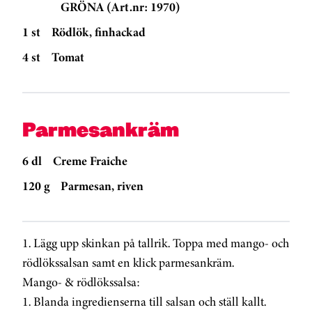
GRÖNA (Art.nr: 1970)
1 st
Rödlök, finhackad
4 st
Tomat
Parmesankräm
6 dl
Creme Fraiche
120 g
Parmesan, riven
1. Lägg upp skinkan på tallrik. Toppa med mango- och
rödlökssalsan samt en klick parmesankräm.
Mango- & rödlökssalsa:
1. Blanda ingredienserna till salsan och ställ kallt.