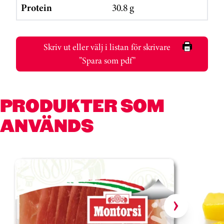
Protein
30.8 g
Skriv ut eller välj i listan för skrivare
”Spara som pdf”
PRODUKTER SOM
ANVÄNDS
Hoppa över kortkarusell