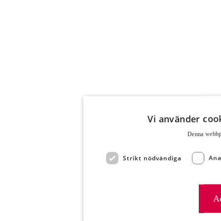
Vi använder cook
Denna webbpla
Strikt nödvändiga
Ana
Ac