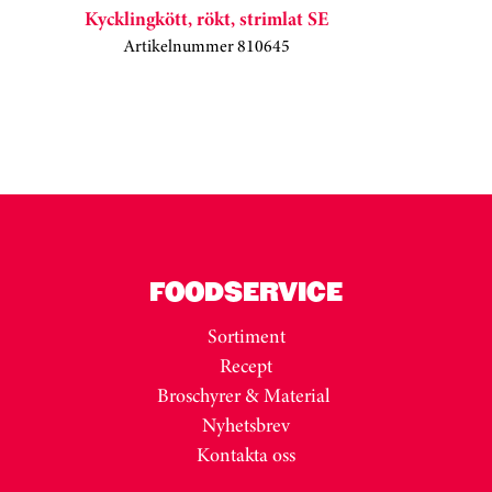
Kycklingkött, rökt, strimlat SE
Artikelnummer 810645
Kortkarusell har hoppats över
FOODSERVICE
Sortiment
Recept
Broschyrer & Material
Nyhetsbrev
Kontakta oss