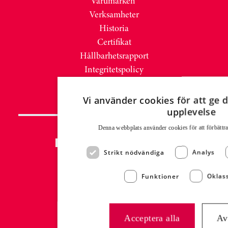
Varumärken
Verksamheter
Historia
Certifikat
Hållbarhetsrapport
Integritetspolicy
Atria Code of Conduct
Vi använder cookies för att ge d
upplevelse
Denna webbplats använder cookies för att för­bättr
PRESS & NYHETER
Strikt nödvändiga
Analys
Nyhetsrum
Mediabank MyNewsDesk
Funktioner
Oklass
Presskontakt:
Malin Westling
Communications Manager
Acceptera alla
Av