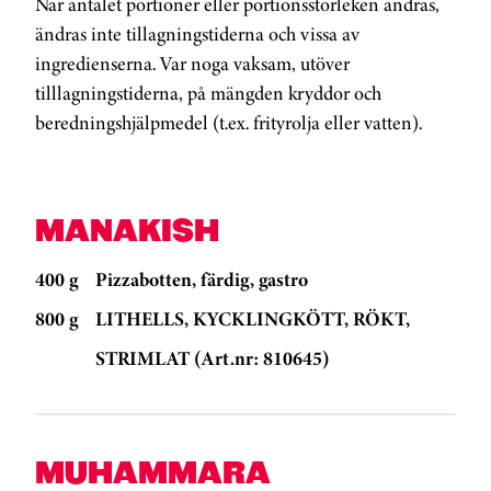
När antalet portioner eller portionsstorleken ändras,
ändras inte tillagningstiderna och vissa av
ingredienserna. Var noga vaksam, utöver
tilllagningstiderna, på mängden kryddor och
beredningshjälpmedel (t.ex. frityrolja eller vatten).
MANAKISH
400 g
Pizzabotten, färdig, gastro
800 g
LITHELLS, KYCKLINGKÖTT, RÖKT,
STRIMLAT (Art.nr: 810645)
MUHAMMARA