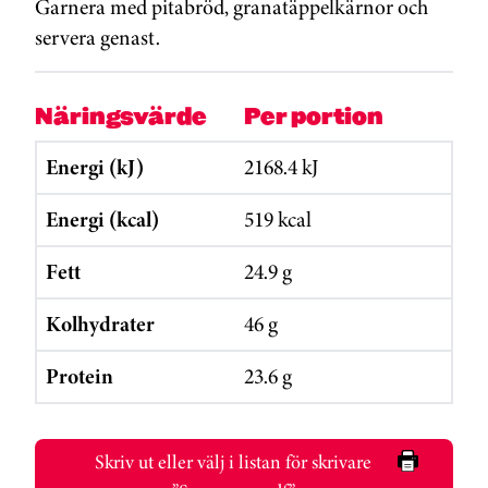
Garnera med pitabröd, granatäppelkärnor och
servera genast.
Näringsvärde
Per portion
Energi (kJ)
2168.4 kJ
Energi (kcal)
519 kcal
Fett
24.9 g
Kolhydrater
46 g
Protein
23.6 g
Skriv ut eller välj i listan för skrivare