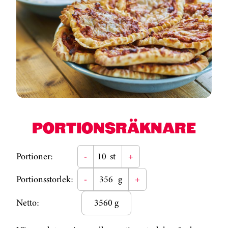
PORTIONSRÄKNARE
Portioner:
-
st
+
Portionsstorlek:
-
g
+
Netto:
3560 g