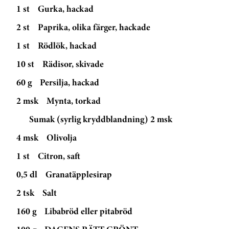
1 st
Gurka, hackad
2 st
Paprika, olika färger, hackade
1 st
Rödlök, hackad
10 st
Rädisor, skivade
60 g
Persilja, hackad
2 msk
Mynta, torkad
Sumak (syrlig kryddblandning) 2 msk
4 msk
Olivolja
1 st
Citron, saft
0,5 dl
Granatäpplesirap
2 tsk
Salt
160 g
Libabröd eller pitabröd