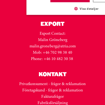
malin.westling@atria.com
+46 (0)73 332 31 26
Visa detaljer
EXPORT
Export Contact:
Malin Gröneberg
malin.groneberg@atria.com
Mob: +46 702 98 38 40
Phone: +46 10 482 30 58
KONTAKT
Privatkonsument - frågor & reklamation
Företagskund - frågor & reklamation
Fakturafrågor
Fabriksförsäljning