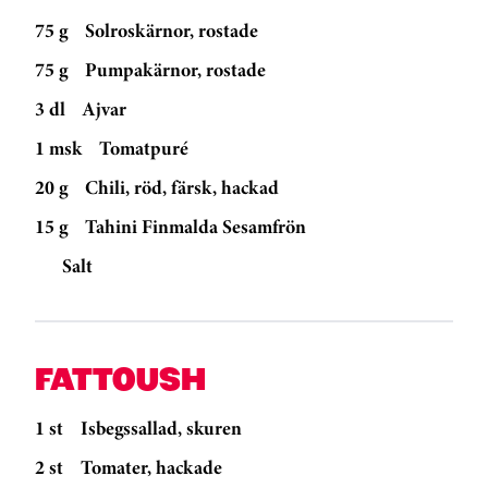
75 g
Solroskärnor, rostade
75 g
Pumpakärnor, rostade
3 dl
Ajvar
1 msk
Tomatpuré
20 g
Chili, röd, färsk, hackad
15 g
Tahini Finmalda Sesamfrön
Salt
FATTOUSH
1 st
Isbegssallad, skuren
2 st
Tomater, hackade