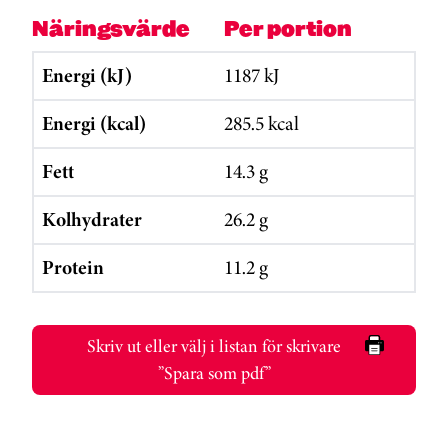
Näringsvärde
Per portion
Energi (kJ)
1187 kJ
Energi (kcal)
285.5 kcal
Fett
14.3 g
Kolhydrater
26.2 g
Protein
11.2 g
Skriv ut eller välj i listan för skrivare
”Spara som pdf”