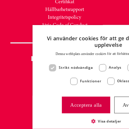
Certifikat
Hållbarhetsrapport
Integritetspolicy
Atria Code of Conduct
Vi använder cookies för att ge d
upplevelse
Denna webbplats använder cookies för att för­bättr
PRESS & NYHETER
Strikt nödvändiga
Analys
Nyhetsrum
Mediabank MyNewsDesk
Funktioner
Oklass
Presskontakt:
Malin Westling
Communications Manager
Acceptera alla
Av
malin.westling@atria.com
+46 (0)73 332 31 26
Visa detaljer