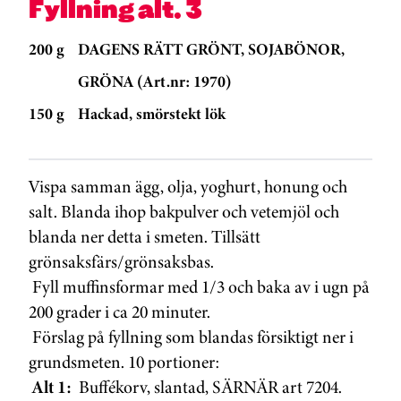
Fyllning alt. 3
200 g
DAGENS RÄTT GRÖNT, SOJABÖNOR,
GRÖNA (Art.nr: 1970)
150 g
Hackad, smörstekt lök
Vispa samman ägg, olja, yoghurt, honung och
salt. Blanda ihop bakpulver och vetemjöl och
blanda ner detta i smeten. Tillsätt
grönsaksfärs/grönsaksbas.
Fyll muffinsformar med 1/3 och baka av i ugn på
200 grader i ca 20 minuter.
Förslag på fyllning som blandas försiktigt ner i
grundsmeten. 10 portioner:
Alt 1:
Buffékorv, slantad, SÄRNÄR art 7204.