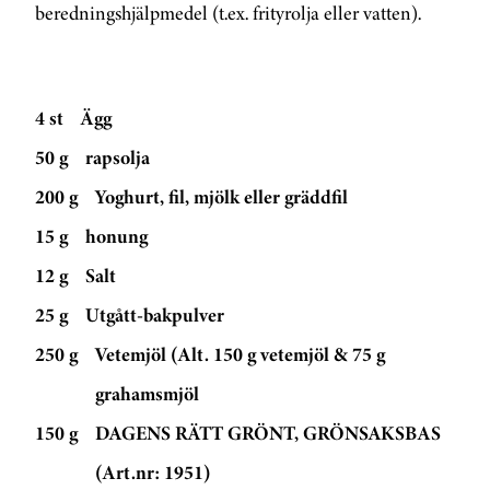
beredningshjälpmedel (t.ex. frityrolja eller vatten).
4 st
Ägg
50 g
rapsolja
200 g
Yoghurt, fil, mjölk eller gräddfil
15 g
honung
12 g
Salt
25 g
Utgått-bakpulver
250 g
Vetemjöl (Alt. 150 g vetemjöl & 75 g
grahamsmjöl
150 g
DAGENS RÄTT GRÖNT, GRÖNSAKSBAS
(Art.nr: 1951)