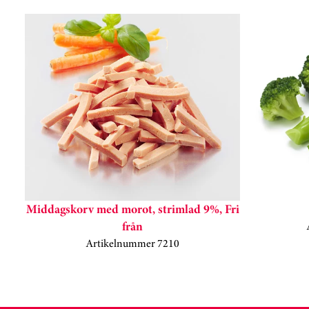
Hoppa över kortkarusell
Middagskorv med morot, strimlad 9%, Fri
från
Artikelnummer 7210
Kortkarusell har hoppats över