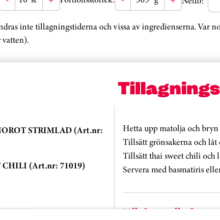
Netto:
ändras inte tillagningstiderna och vissa av ingredienserna. Var 
 vatten).
Tillagning
Hetta upp matolja och bryn
OROT STRIMLAD (Art.nr:
Tillsätt grönsakerna och lå
Tillsätt thai sweet chili och 
HILI (Art.nr: 71019)
Servera med basmatiris eller
Näringsvärde
COLIBUKETTER (Art.nr: