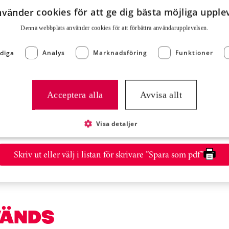
nvänder cookies för att ge dig bästa möjliga upple
Energi (kJ)
Denna webbplats använder cookies för att för­bättra användar­upplevelsen.
Energi (kcal)
diga
Analys
Marknadsföring
Funktioner
Fett
Kolhydrater
Acceptera alla
Avvisa allt
Protein
Visa detaljer
Skriv ut eller välj i listan för skrivare ”Spara som pdf”
VÄNDS