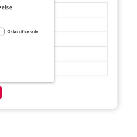
velse
1327.5 kJ
324.9 kcal
Oklassificerade
13.7 g
35.2 g
11.6 g