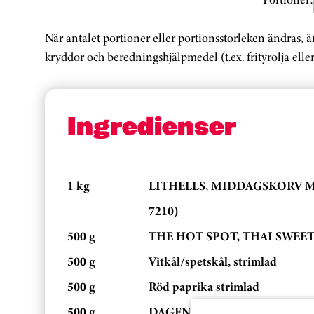
När antalet portioner eller portionsstorleken ändras, 
kryddor och beredningshjälpmedel (t.ex. frityrolja eller
Ingredienser
1 kg
LITHELLS, MIDDAGSKORV M
7210)
500 g
THE HOT SPOT, THAI SWEET C
500 g
Vitkål/spetskål, strimlad
500 g
Röd paprika strimlad
500 g
DAGENS RÄTT GRÖNT, BROC