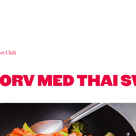
t Chili
RV MED THAI S