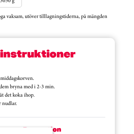
3050 g
noga vaksam, utöver tilllagningstiderna, på mängden
sinstruktioner
 middagskorven.
t dem bryna med i 2-3 min.
låt det koka ihop.
 nudlar.
Per portion