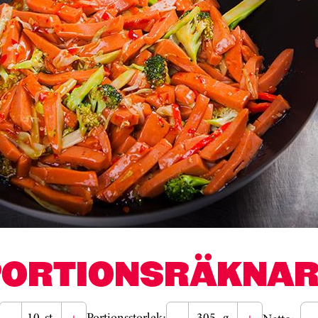
PORTIONSRÄKNAR
-
st
+
Portionsstorlek:
-
g
+