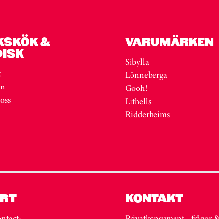
KSKÖK &
VARUMÄRKEN
DISK
Sibylla
t
Lönneberga
on
Gooh!
 oss
Lithells
Ridderheims
RT
KONTAKT
ntact:
Privatkonsument - frågor 