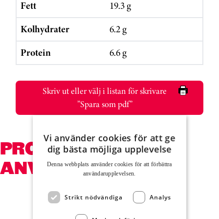
Fett
19.3 g
Kolhydrater
6.2 g
Protein
6.6 g
Skriv ut eller välj i listan för skrivare
”Spara som pdf”
Vi använder cookies för att ge
PRODUKTER SOM
dig bästa möjliga upplevelse
ANVÄNDS
Denna webbplats använder cookies för att för­bättra
användar­upplevelsen.
Hoppa över kortkarusell
Strikt nödvändiga
Analys