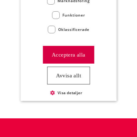
Marknadsföring
Funktioner
Oklassificerade
Acceptera alla
Avvisa allt
Köttfond mörk, 1 liter
Artikelnummer 7964
Visa detaljer
Kortkarusell har hoppats över