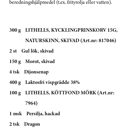
beredningshjälpmedel (t.ex. frityrolja eller vatten).
300 g
LITHELLS, KYCKLINGPRINSKORV 15G,
NATURSKINN, SKIVAD (Art.nr: 817046)
2 st
Gul lök, skivad
150 g
Morot, skivad
4 tsk
Dijonsenap
400 g
Laktosfri vispgrädde 38%
100 g
LITHELLS, KÖTTFOND MÖRK (Art.nr:
7964)
1 msk
Persilja, hackad
2 tsk
Dragon