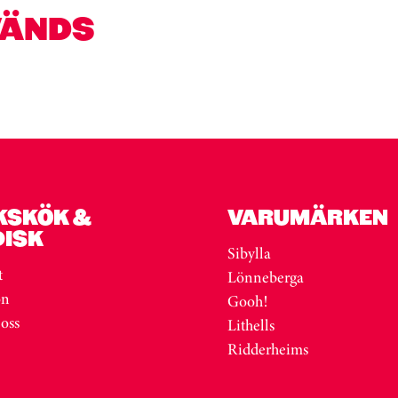
VÄNDS
KSKÖK &
VARUMÄRKEN
DISK
Sibylla
t
Lönneberga
on
Gooh!
 oss
Lithells
Ridderheims