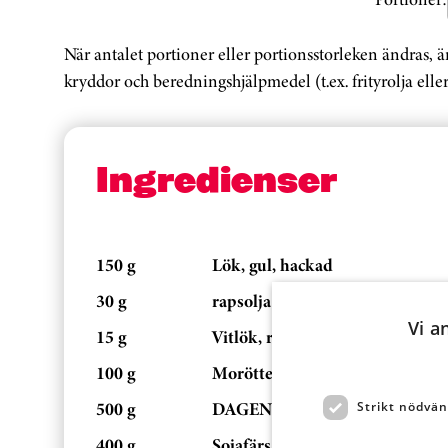
När antalet portioner eller portionsstorleken ändras, 
kryddor och beredningshjälpmedel (t.ex. frityrolja eller
Ingredienser
150 g
Lök, gul, hackad
30 g
rapsolja
Vi a
15 g
Vitlök, riven
100 g
Morötter, tärnade
500 g
DAGENS RÄTT GRÖNT, GRÖNS
Strikt nödvän
400 g
Sojafärs, förstekt