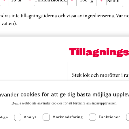
Netto:
ändras inte tillagningstiderna och vissa av ingredienserna. Var 
 vatten).
Tillagning
Stek lök och morötter i ra
krossade tomater. Låt koka
och örter.
nvänder cookies för att ge dig bästa möjliga upple
Serveras med t ex pasta el
Denna webbplats använder cookies för att för­bättra användar­upplevelsen.
Det fungerar också utmärk
att få en sås på enbart 
AKSBAS (Art.nr: 1952)
diga
Analys
Marknadsföring
Funktioner