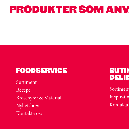
PRODUKTER SOM AN
Kortkarusell har hoppats över
Hoppa över kortkarusell
FOODSERVICE
BUTI
DELI
Sortiment
Sortimen
Recept
Inspirati
Broschyrer & Material
Kontakta
Nyhetsbrev
Kontakta oss