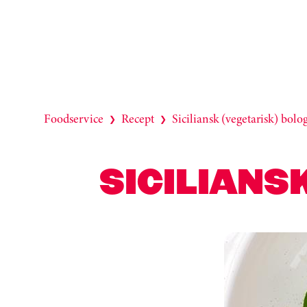
Foodservice
Recept
Siciliansk (vegetarisk) bolo
❯
❯
SICILIANS