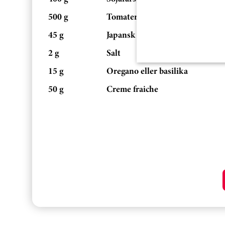
500 g
Tomater, krossade
45 g
Japansk soja
2 g
Salt
15 g
Oregano eller basilika
50 g
Creme fraiche