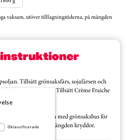
1800 g
noga vaksam, utöver tilllagningstiderna, på mängden
sinstruktioner
psoljan. Tillsätt grönsaksfärs, sojafärsen och
 försiktigt i ca 10 min. Tillsätt Crème Fraiche
velse
ler nudlar.
t att ersätta sojafärsen med grönsaksbas för
grönsaker. Öka då även mängden kryddor.
Oklassificerade