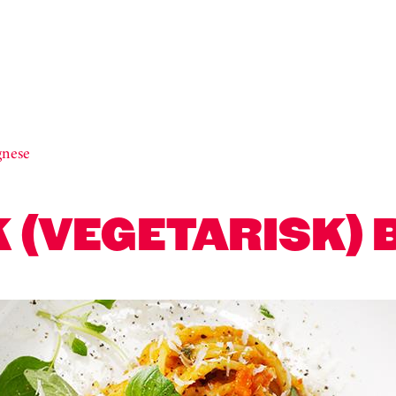
gnese
K (VEGETARISK)