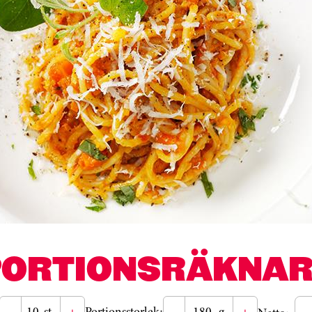
PORTIONSRÄKNAR
-
st
+
Portionsstorlek:
-
g
+