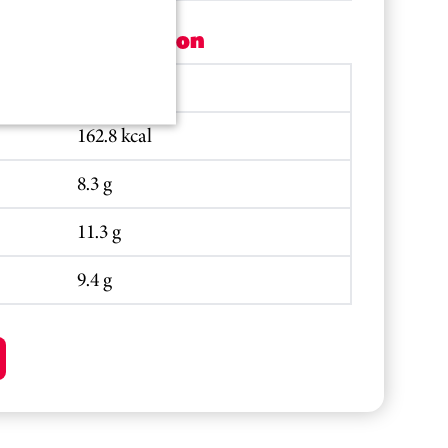
Per portion
690.5 kJ
162.8 kcal
8.3 g
11.3 g
9.4 g