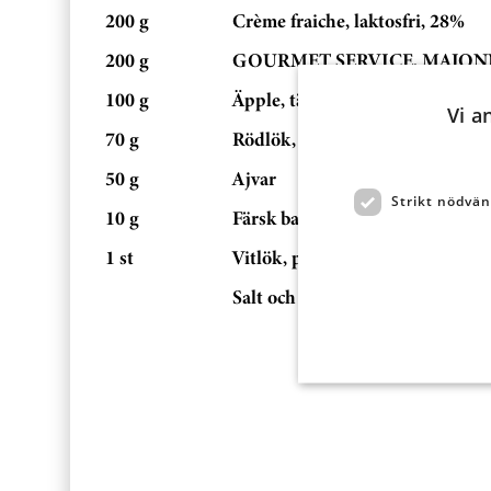
200 g
Crème fraiche, laktosfri, 28%
200 g
GOURMET SERVICE, MAJONNÄ
100 g
Äpple, tärnat
Vi a
70 g
Rödlök, hackad
50 g
Ajvar
Strikt nödvän
10 g
Färsk basilika
1 st
Vitlök, pressad
Salt och peppar