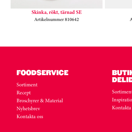
Skinka, rökt, tärnad SE
Artikelnummer 810642
Kortkarusell har hoppats över
FOODSERVICE
BUTI
DELI
Sortiment
Sortimen
Recept
Inspirati
Broschyrer & Material
Kontakta
Nyhetsbrev
Kontakta oss