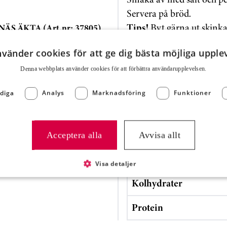
Servera på bröd.
Tips!
Byt gärna ut skinka
S ÄKTA (Art.nr: 37805)
Servera som den är eller 
nvänder cookies för att ge dig bästa möjliga upple
Denna webbplats använder cookies för att för­bättra användar­upplevelsen.
Näringsvärde
diga
Analys
Marknadsföring
Funktioner
Energi (kJ)
Energi (kcal)
Acceptera alla
Avvisa allt
Fett
Visa detaljer
Kolhydrater
Protein