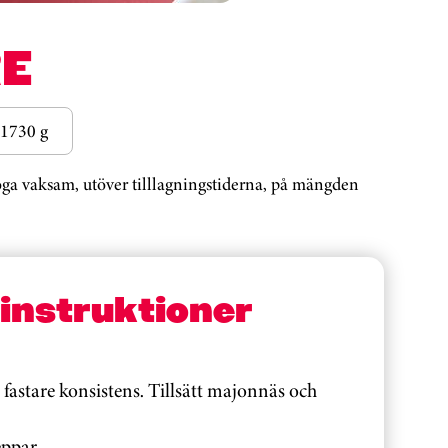
E
1730 g
noga vaksam, utöver tilllagningstiderna, på mängden
sinstruktioner
n fastare konsistens. Tillsätt majonnäs och
ppar.