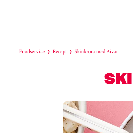
Foodservice
Recept
Skinkröra med Aivar
❯
❯
SK