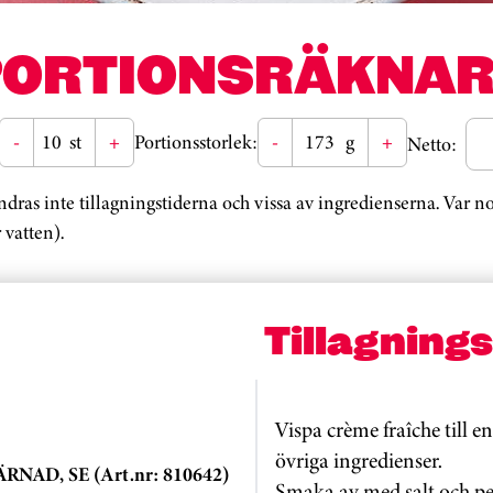
PORTIONSRÄKNAR
-
st
+
Portionsstorlek:
-
g
+
Netto:
ändras inte tillagningstiderna och vissa av ingredienserna. Var 
 vatten).
Tillagning
Vispa crème fraîche till e
övriga ingredienser.
NAD, SE (Art.nr: 810642)
Smaka av med salt och pe