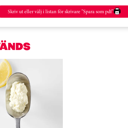
Skriv ut eller välj i listan för skrivare ”Spara som pdf”
VÄNDS