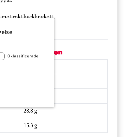
 mot rökt kycklingkött.
värmd i klämgrill.
velse
Per portion
Oklassificerade
1830.6 kJ
438.5 kcal
28.7 g
28.8 g
15.3 g