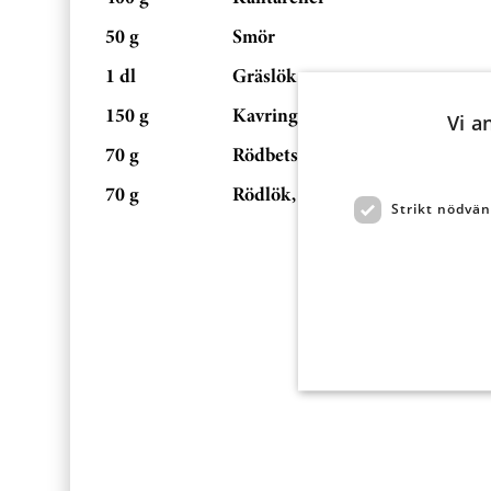
50 g
Smör
1 dl
Gräslök
150 g
Kavring
Vi a
70 g
Rödbetsskott
70 g
Rödlök, hackad
Strikt nödvän