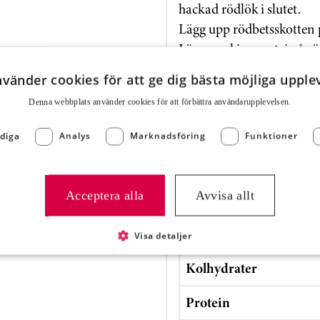
hackad rödlök i slutet.
Lägg upp rödbetsskotten 
Lägg en skiva pastej på r
Garnera med några stån g
nvänder cookies för att ge dig bästa möjliga upple
Denna webbplats använder cookies för att för­bättra användar­upplevelsen.
Näringsvärde
diga
Analys
Marknadsföring
Funktioner
Energi (kJ)
Acceptera alla
Avvisa allt
Energi (kcal)
Fett
Visa detaljer
Kolhydrater
Protein