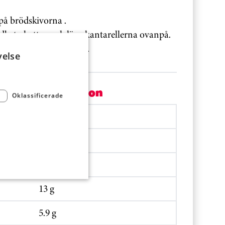
på brödskivorna .
ödbetsskotten och lägg kantarellerna ovanpå.
räslök. Servera genast.
velse
Per portion
Oklassificerade
822.7 kJ
199.3 kcal
13.4 g
13 g
5.9 g