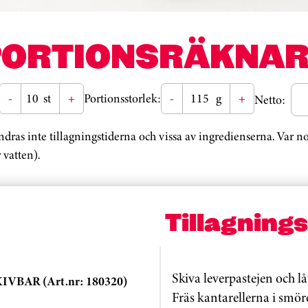
PORTIONSRÄKNAR
-
st
+
Portionsstorlek:
-
g
+
Netto:
ändras inte tillagningstiderna och vissa av ingredienserna. Var 
 vatten).
Tillagning
Skiva leverpastejen och l
VBAR (Art.nr: 180320)
Fräs kantarellerna i smöre