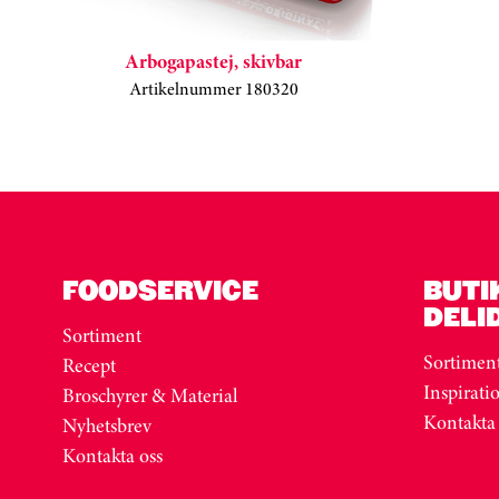
Arbogapastej, skivbar
Artikelnummer 180320
Kortkarusell har hoppats över
FOODSERVICE
BUTI
DELI
Sortiment
Sortimen
Recept
Inspirati
Broschyrer & Material
Kontakta
Nyhetsbrev
Kontakta oss