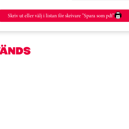
Skriv ut eller välj i listan för skrivare ”Spara som pdf”
VÄNDS