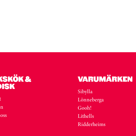
KSKÖK &
VARUMÄRKEN
DISK
Sibylla
t
Lönneberga
on
Gooh!
 oss
Lithells
Ridderheims