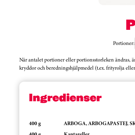
Portioner:
När antalet portioner eller portionsstorleken ändras, 
kryddor och beredningshjälpmedel (t.ex. frityrolja eller
Ingredienser
400 g
ARBOGA, ARBOGAPASTEJ, SKI
400 g
Kantareller