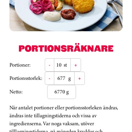
PORTIONSRÄKNARE
Portioner:
-
st
+
Portionsstorlek:
-
g
+
Netto:
6770 g
När antalet portioner eller portionsstorleken ändras,
ändras inte tillagningstiderna och vissa av
ingredienserna. Var noga vaksam, utöver
tilllagningstiderna, på mängden kryddor och