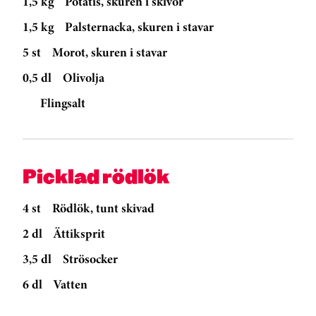
1,5 kg
Potatis, skuren i skivor
1,5 kg
Palsternacka, skuren i stavar
5 st
Morot, skuren i stavar
0,5 dl
Olivolja
Flingsalt
Picklad rödlök
4 st
Rödlök, tunt skivad
2 dl
Ättiksprit
3,5 dl
Strösocker
6 dl
Vatten