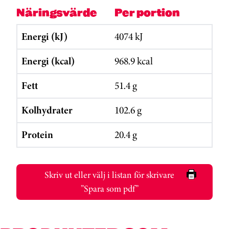
Näringsvärde
Per portion
Energi (kJ)
4074 kJ
Energi (kcal)
968.9 kcal
Fett
51.4 g
Kolhydrater
102.6 g
Protein
20.4 g
Skriv ut eller välj i listan för skrivare
”Spara som pdf”