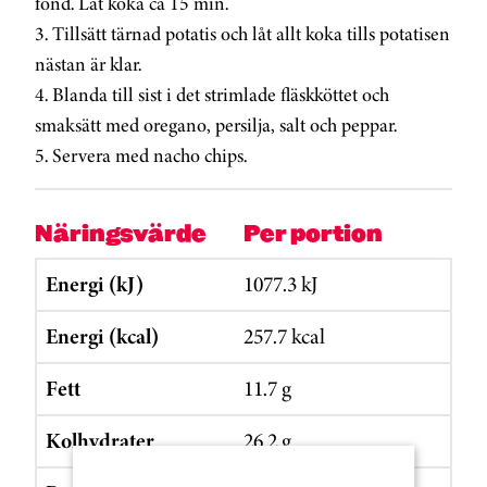
fond. Låt koka ca 15 min.
3. Tillsätt tärnad potatis och låt allt koka tills potatisen
nästan är klar.
4. Blanda till sist i det strimlade fläskköttet och
smaksätt med oregano, persilja, salt och peppar.
5. Servera med nacho chips.
Näringsvärde
Per portion
Energi (kJ)
1077.3 kJ
Energi (kcal)
257.7 kcal
Fett
11.7 g
Kolhydrater
26.2 g