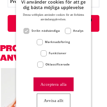
Protein
12 g
Vi använder cookies för att ge
dig bästa möjliga upplevelse
Denna webbplats använder cookies för att för­bättra
Skriv ut eller välj i listan för skrivare
användar­upplevelsen.
”Spara som pdf”
Strikt nödvändiga
Analys
Marknadsföring
PRODUKTER SOM
Funktioner
ANVÄNDS
Oklassificerade
Hoppa över kortkarusell
Acceptera alla
Avvisa allt