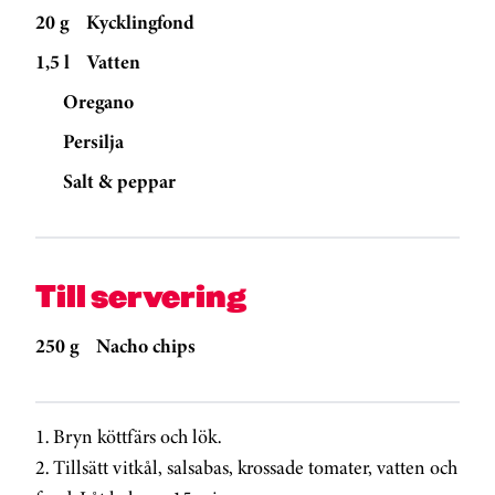
20 g
Kycklingfond
1,5 l
Vatten
Oregano
Persilja
Salt & peppar
Till servering
250 g
Nacho chips
1. Bryn köttfärs och lök.
2. Tillsätt vitkål, salsabas, krossade tomater, vatten och