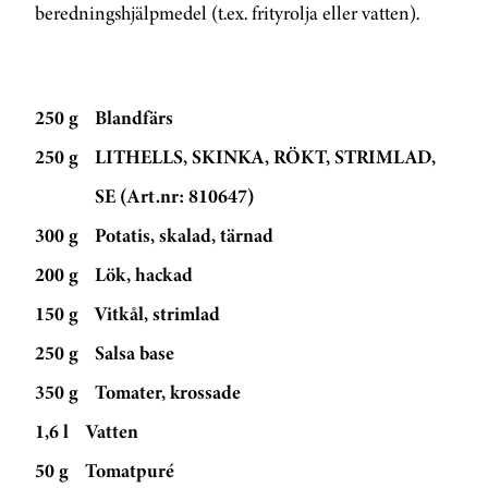
beredningshjälpmedel (t.ex. frityrolja eller vatten).
250 g
Blandfärs
250 g
LITHELLS, SKINKA, RÖKT, STRIMLAD,
SE (Art.nr: 810647)
300 g
Potatis, skalad, tärnad
200 g
Lök, hackad
150 g
Vitkål, strimlad
250 g
Salsa base
350 g
Tomater, krossade
1,6 l
Vatten
50 g
Tomatpuré