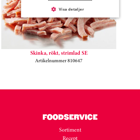
Visa detaljer
Skinka, rökt, strimlad SE
Artikelnummer 810647
Kortkarusell har hoppats över
FOODSERVICE
Sortiment
Recept