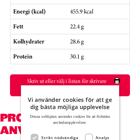
Energi (kcal)
455.9 kcal
Fett
22.4 g
Kolhydrater
28.6 g
Protein
30.1 g
Skriv ut eller välj i listan för skrivare
”Spara som pdf”
Vi använder cookies för att ge
dig bästa möjliga upplevelse
PRODUKTER SOM
Denna webbplats använder cookies för att för­bättra
användar­upplevelsen.
ANVÄNDS
Strikt nödvändiga
Analys