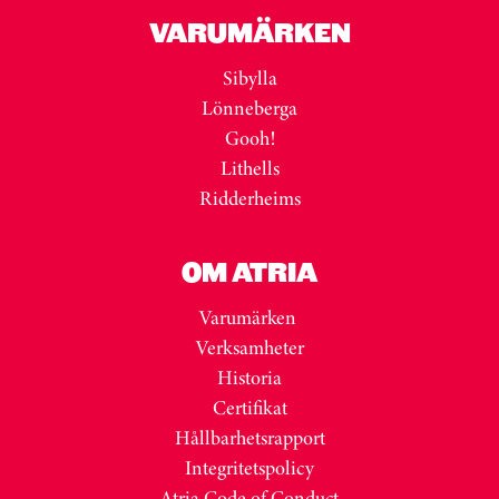
VARUMÄRKEN
Sibylla
Lönneberga
Gooh!
Lithells
Ridderheims
OM ATRIA
Varumärken
Verksamheter
Historia
Certifikat
Hållbarhetsrapport
Integritetspolicy
Atria Code of Conduct