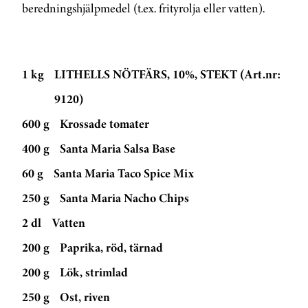
beredningshjälpmedel (t.ex. frityrolja eller vatten).
1 kg
LITHELLS NÖTFÄRS, 10%, STEKT (Art.nr:
9120)
600 g
Krossade tomater
400 g
Santa Maria Salsa Base
60 g
Santa Maria Taco Spice Mix
250 g
Santa Maria Nacho Chips
2 dl
Vatten
200 g
Paprika, röd, tärnad
200 g
Lök, strimlad
250 g
Ost, riven