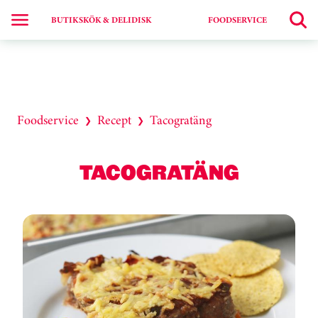
BUTIKSKÖK & DELIDISK
FOODSERVICE
Foodservice
Recept
Tacogratäng
❯
❯
TACOGRATÄNG