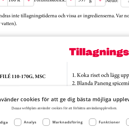
Netto:
ändras inte tillagningstiderna och vissa av ingredienserna. Var 
 vatten).
Tillagning
1. Koka riset och lägg upp
ILÉ 110-170G, MSC
2. Blanda Paneng spicem
fiskfiléerna ovanpå riset,
salladskål och riven ost.
nvänder cookies för att ge dig bästa möjliga upple
3. Gratinera i 175 grader i
Denna webbplats använder cookies för att för­bättra användar­upplevelsen.
kärntemperatur på 60 gra
diga
Analys
Marknadsföring
Funktioner