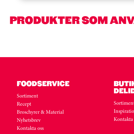
PRODUKTER SOM AN
Kortkarusell har hoppats över
Hoppa över kortkarusell
FOODSERVICE
BUTI
DELI
Sortiment
Sortimen
Recept
Inspirati
Broschyrer & Material
Kontakta
Nyhetsbrev
Kontakta oss