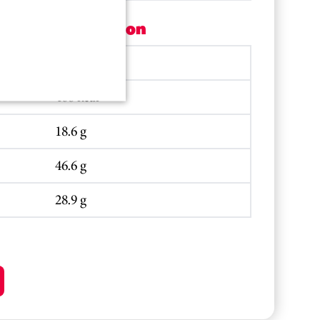
Per portion
1950.4 kJ
468 kcal
18.6 g
46.6 g
28.9 g