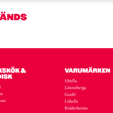
VÄNDS
KSKÖK &
VARUMÄRKEN
DISK
Sibylla
t
Lönneberga
on
Gooh!
 oss
Lithells
Ridderheims