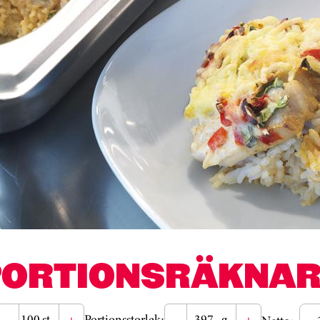
PORTIONSRÄKNAR
-
st
+
Portionsstorlek:
-
g
+