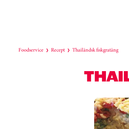
Foodservice
Recept
Thailändsk fiskgratäng
❯
❯
THAI