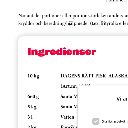
När antalet portioner eller portionsstorleken ändras, 
kryddor och beredningshjälpmedel (t.ex. frityrolja eller
Ingredienser
10 kg
DAGENS RÄTT FISK, ALASKAF
(Art.nr: 1049)
660 g
Santa Maria Paneng Spice Mix
Vi a
5 kg
Santa Maria Coconut Cream
3 l
Vatten
Strikt nödvän
2 kg
Paprika, röd, tärnad