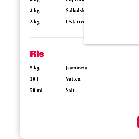
2 kg
Salladskål, strimlad
2 kg
Ost, riven
Ris
5 kg
Jasminris
10 l
Vatten
50 ml
Salt