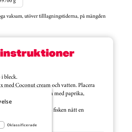
39700 g
noga vaksam, utöver tilllagningstiderna, på mängden
sinstruktioner
 i bleck.
ix med Coconut cream och vatten. Placera
 slå over såsen och toppa med paprika,
velse
 ca 15 minuter eller tills fisken nått en
der.
Oklassificerade