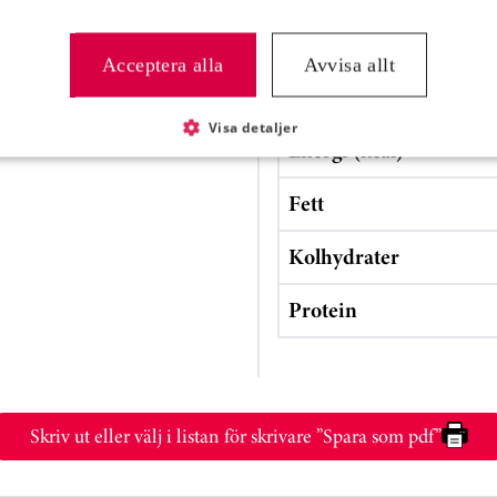
Näringsvärde
Acceptera alla
Avvisa allt
Energi (kJ)
Visa detaljer
Energi (kcal)
Fett
Kolhydrater
Protein
Skriv ut eller välj i listan för skrivare ”Spara som pdf”