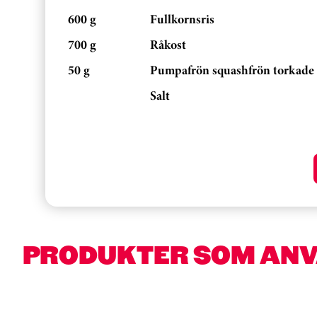
600 g
Fullkornsris
700 g
Råkost
50 g
Pumpafrön squashfrön torkade
Salt
PRODUKTER SOM AN
Kortkarusell har hoppats över
Hoppa över kortkarusell