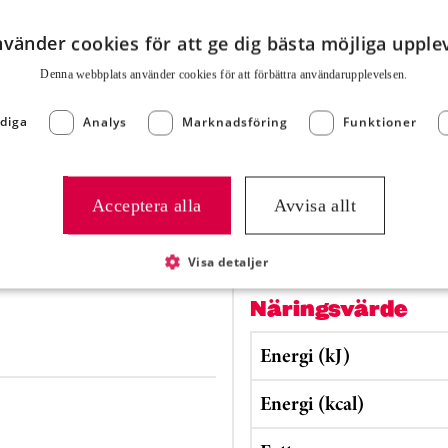
2. Fördela Korven i blec
nvänder cookies för att ge dig bästa möjliga upple
riven parmesanost och
fördelaöver tomatsåsen. G
Denna webbplats använder cookies för att för­bättra användar­upplevelsen.
färg och önskad
diga
Analys
Marknadsföring
Funktioner
innertemperatur.
3. Koka riset enligt anvis
över råkosten,
Acceptera alla
Avvisa allt
alternativt servera separa
Visa detaljer
Näringsvärde
Energi (kJ)
Energi (kcal)