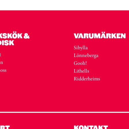
KSKÖK &
VARUMÄRKEN
DISK
Sibylla
t
Lönneberga
on
Gooh!
 oss
Lithells
Ridderheims
RT
KONTAKT