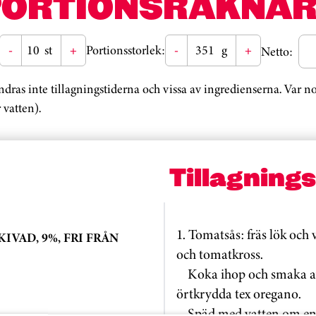
PORTIONSRÄKNAR
-
st
+
Portionsstorlek:
-
g
+
Netto:
ändras inte tillagningstiderna och vissa av ingredienserna. Var 
 vatten).
Tillagning
1. Tomatsås: fräs lök och v
IVAD, 9%, FRI FRÅN
och tomatkross.
Koka ihop och smaka av
örtkrydda tex oregano.
Späd med vatten om en l