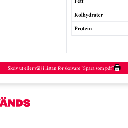
Fett
Kolhydrater
Protein
Skriv ut eller välj i listan för skrivare ”Spara som pdf”
VÄNDS