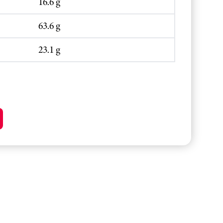
16.6 g
63.6 g
23.1 g