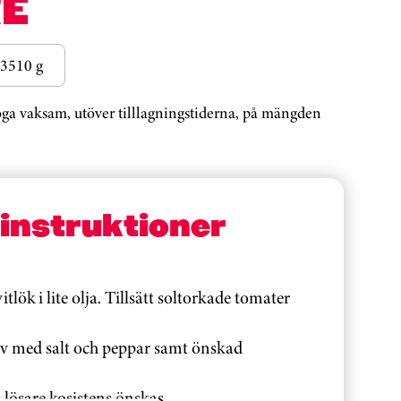
E
3510 g
noga vaksam, utöver tilllagningstiderna, på mängden
sinstruktioner
itlök i lite olja. Tillsätt soltorkade tomater
 med salt och peppar samt önskad
ösare kosistens önskas.