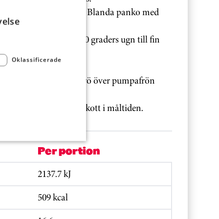
k, bred tomatsåsen över. Blanda panko med
velse
ratinera korven i 200 graders ugn till fin
Oklassificerade
ning och servera till. Strö över pumpafrön
t som ett bra järntillskott i måltiden.
Per portion
2137.7 kJ
509 kcal