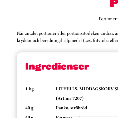
Portioner:
När antalet portioner eller portionsstorleken ändras, 
kryddor och beredningshjälpmedel (t.ex. frityrolja eller
Ingredienser
1 kg
LITHELLS, MIDDAGSKORV SK
(Art.nr: 7207)
40 g
Panko, ströbröd
40 g
Parmesanost