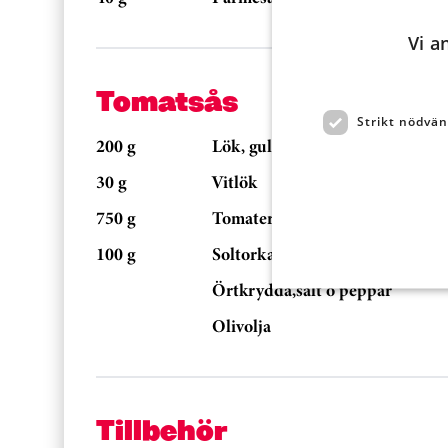
Vi a
Tomatsås
Strikt nödvän
200 g
Lök, gul
30 g
Vitlök
750 g
Tomater, krossade
100 g
Soltorkade tomater, strimlade
Örtkrydda,salt o peppar
Olivolja
Tillbehör