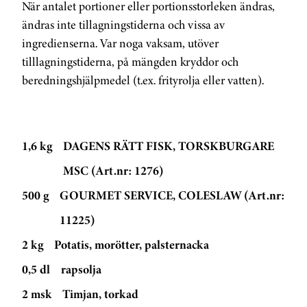
När antalet portioner eller portionsstorleken ändras,
ändras inte tillagningstiderna och vissa av
ingredienserna. Var noga vaksam, utöver
tilllagningstiderna, på mängden kryddor och
beredningshjälpmedel (t.ex. frityrolja eller vatten).
1,6 kg
DAGENS RÄTT FISK, TORSKBURGARE
MSC (Art.nr: 1276)
500 g
GOURMET SERVICE, COLESLAW (Art.nr:
11225)
2 kg
Potatis, morötter, palsternacka
0,5 dl
rapsolja
2 msk
Timjan, torkad