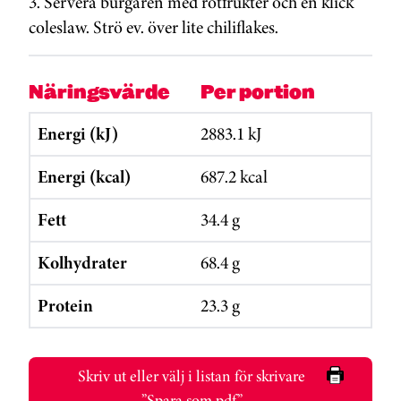
3. Servera burgaren med rotfrukter och en klick
coleslaw. Strö ev. över lite chiliflakes.
Näringsvärde
Per portion
Energi (kJ)
2883.1 kJ
Energi (kcal)
687.2 kcal
Fett
34.4 g
Kolhydrater
68.4 g
Protein
23.3 g
Skriv ut eller välj i listan för skrivare
”Spara som pdf”