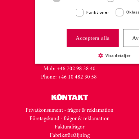
malin.westling@atria.com
+46 (0)73 332 31 26
Funktioner
Oklass
EXPORT
Acceptera alla
Av
Export Contact:
Malin Gröneberg
Visa detaljer
malin.groneberg@atria.com
Mob: +46 702 98 38 40
Phone: +46 10 482 30 58
KONTAKT
Privatkonsument - frågor & reklamation
Företagskund - frågor & reklamation
Fakturafrågor
Fabriksförsäljning