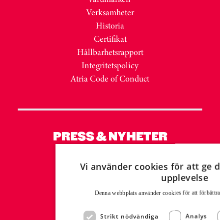
Verksamheter
Historia
Certifikat
Hållbarhetsrapport
Integritetspolicy
Atria Code of Conduct
PRESS & NYHETER
Nyhetsrum
Vi använder cookies för att ge d
Mediabank MyNewsDesk
upplevelse
Presskontakt:
Denna webbplats använder cookies för att för­bättr
Malin Westling
Communications Manager
Strikt nödvändiga
Analys