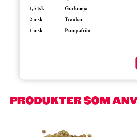
1,5 tsk
Gurkmeja
2 msk
Tranbär
1 msk
Pumpafrön
PRODUKTER SOM AN
Hoppa över kortkarusell