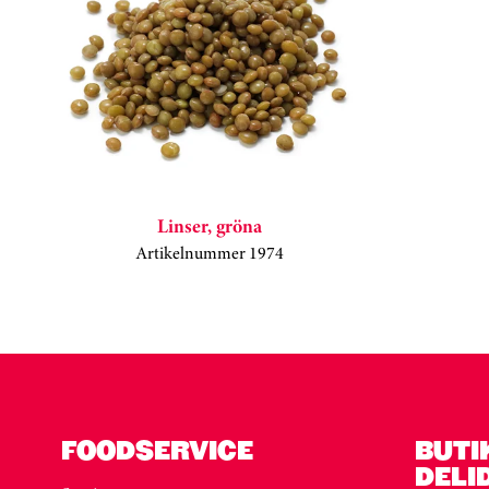
Linser, gröna
Artikelnummer 1974
Kortkarusell har hoppats över
FOODSERVICE
BUTI
DELI