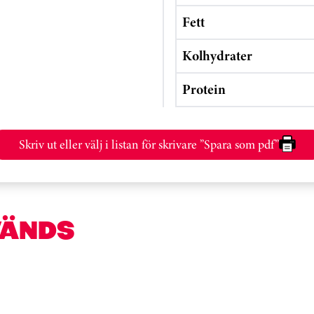
Fett
Kolhydrater
Protein
Skriv ut eller välj i listan för skrivare ”Spara som pdf”
VÄNDS