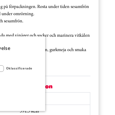
ing på förpackningen. Rosta under tiden sesamfrön
rd under omrörning.
ch sesamfrön.
landa med vinäger och socker och marinera vitkålen
velse
a ned yoghurt, spiskummin, gurkmeja och smaka
umpafrön.
Oklassificerade
Per portion
2469 kJ
591.5 kcal