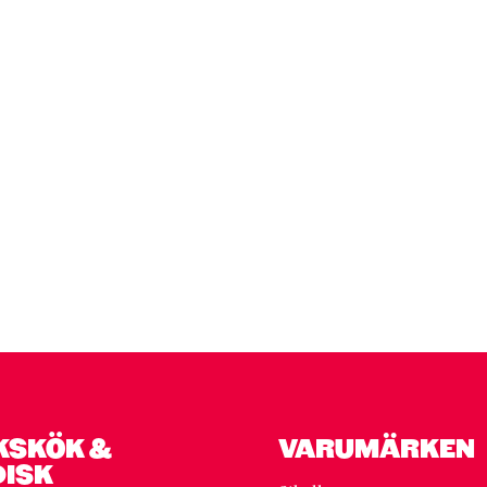
KSKÖK &
VARUMÄRKEN
DISK