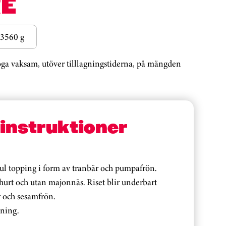
E
3560 g
noga vaksam, utöver tilllagningstiderna, på mängden
sinstruktioner
kul topping i form av tranbär och pumpafrön.
urt och utan majonnäs. Riset blir underbart
r och sesamfrön.
sning.