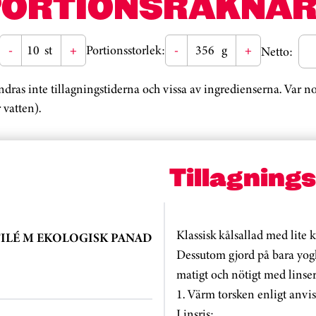
PORTIONSRÄKNAR
-
st
+
Portionsstorlek:
-
g
+
Netto:
ändras inte tillagningstiderna och vissa av ingredienserna. Var 
 vatten).
Tillagning
Klassisk kålsallad med lite 
FILÉ M EKOLOGISK PANAD
Dessutom gjord på bara yogh
matigt och nötigt med linse
1. Värm torsken enligt anvi
Linsris: