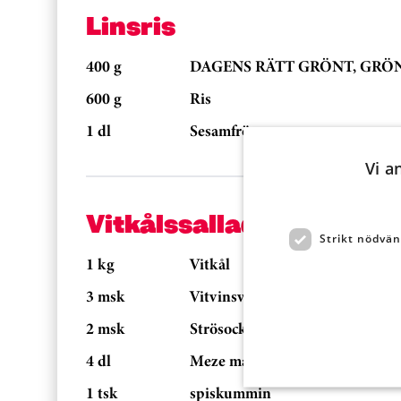
Linsris
400 g
DAGENS RÄTT GRÖNT, GRÖNA 
600 g
Ris
1 dl
Sesamfrön
Vi a
Vitkålssallad med tranb
Strikt nödvän
1 kg
Vitkål
3 msk
Vitvinsvinäger
2 msk
Strösocker
4 dl
Meze matyoghurt
1 tsk
spiskummin