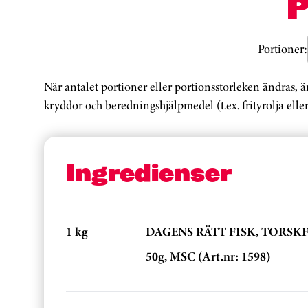
Portioner:
När antalet portioner eller portionsstorleken ändras, 
kryddor och beredningshjälpmedel (t.ex. frityrolja eller
Ingredienser
1 kg
DAGENS RÄTT FISK, TORSK
50g, MSC (Art.nr: 1598)