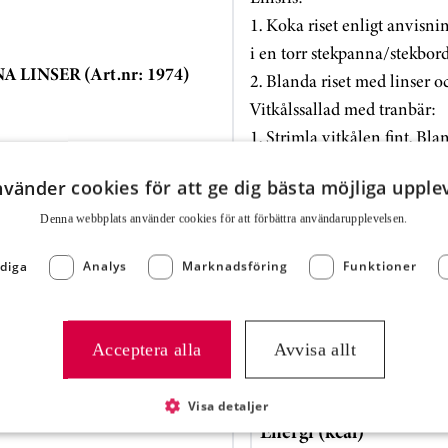
1. Koka riset enligt anvisn
i en torr stekpanna/stekbo
LINSER (Art.nr: 1974)
2. Blanda riset med linser o
Vitkålssallad med tranbär:
1. Strimla vitkålen fint. B
i 2 timmar.
nvänder cookies för att ge dig bästa möjliga upple
2.Krama ur vitkålen. Bland
av med salt och peppar.
Denna webbplats använder cookies för att för­bättra användar­upplevelsen.
är
3. Toppa med tranbär och p
diga
Analys
Marknadsföring
Funktioner
Näringsvärde
Acceptera alla
Avvisa allt
Energi (kJ)
Visa detaljer
Energi (kcal)