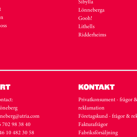
Sibylla
t
Lönneberga
on
Gooh!
 oss
Lithells
Ridderheims
RT
KONTAKT
ntact:
Privatkonsument - frågor 
öneberg
reklamation
oneberg@atria.com
Företagskund - frågor & r
 702 98 38 40
Fakturafrågor
46 10 482 30 58
Fabriksförsäljning