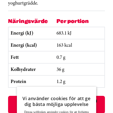
yoghurtgrädde.
Näringsvärde
Per portion
Energi (kJ)
683.1 kJ
Energi (kcal)
163 kcal
Fett
0.7 g
Kolhydrater
36 g
Protein
1.2 g
Vi använder cookies för att ge
Skriv ut eller välj i listan för skrivare
dig bästa möjliga upplevelse
”Spara som pdf”
Denna webbplats använder cookies för att för­bättra