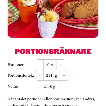
PORTIONSRÄKNARE
Portioner:
-
st
+
Portionsstorlek:
-
g
+
Netto:
2110 g
När antalet portioner eller portionsstorleken ändras,
ändras inte tillagningstiderna och vissa av