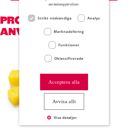
användar­upplevelsen.
PRODUKTER SOM
Strikt nödvändiga
Analys
ANVÄNDS
Marknadsföring
Funktioner
Hoppa över kortkarusell
Oklassificerade
Acceptera alla
Avvisa allt
Visa detaljer