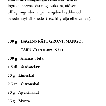
ingredienserna. Var noga vaksam, utöver
tilllagningstiderna, på mängden kryddor och
beredningshjälpmedel (t.ex. frityrolja eller vatten).
300 g
DAGENS RÄTT GRÖNT, MANGO,
TÄRNAD (Art.nr: 1934)
300 g
Ananas i bitar
1,5 dl
Strösocker
20 g
Limeskal
0,5 st
Citronskal
30 g
Apelsinskal
35 g
Mynta