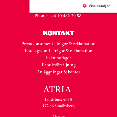
malin.groneberg@atria.com
Visa detaljer
Mob: +46 702 98 38 40
Phone: +46 10 482 30 58
KONTAKT
Privatkonsument - frågor & reklamation
Företagskund - frågor & reklamation
Fakturafrågor
Fabriksförsäljning
Anläggningar & kontor
Löfströms Allé 5
172 66 Sundbyberg
Atria.se