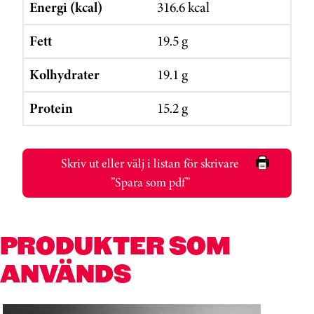
Energi (kcal)
316.6 kcal
Fett
19.5 g
Kolhydrater
19.1 g
Protein
15.2 g
Skriv ut eller välj i listan för skrivare
”Spara som pdf”
PRODUKTER SOM
ANVÄNDS