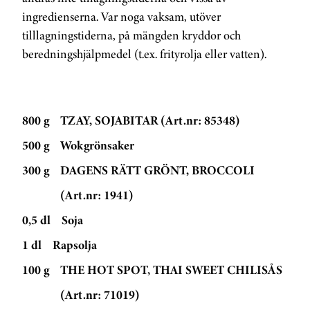
ingredienserna. Var noga vaksam, utöver
tilllagningstiderna, på mängden kryddor och
beredningshjälpmedel (t.ex. frityrolja eller vatten).
800 g
TZAY, SOJABITAR (Art.nr: 85348)
500 g
Wokgrönsaker
300 g
DAGENS RÄTT GRÖNT, BROCCOLI
(Art.nr: 1941)
0,5 dl
Soja
1 dl
Rapsolja
100 g
THE HOT SPOT, THAI SWEET CHILISÅS
(Art.nr: 71019)