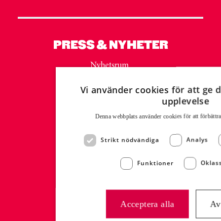
PRESS & NYHETER
Nyhetsrum
Mediabank MyNewsDesk
Vi använder cookies för att ge d
Presskontakt:
upplevelse
Malin Westling
Communications Manager
Denna webbplats använder cookies för att för­bättr
malin.westling@atria.com
Strikt nödvändiga
Analys
+46 (0)73 332 31 26
Funktioner
Oklass
EXPORT
Export Contact:
Acceptera alla
Av
Malin Gröneberg