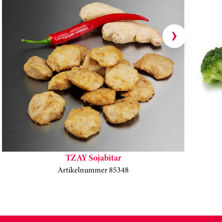
Hoppa över kortkarusell
TZAY Sojabitar
Artikelnummer 85348
Kortkarusell har hoppats över