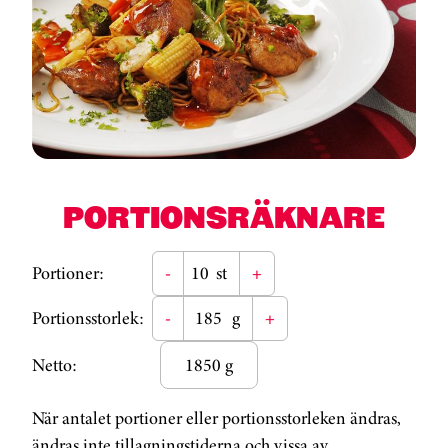
PORTIONSRÄKNARE
Portioner:
-
st
+
Portionsstorlek:
-
g
+
Netto:
1850 g
När antalet portioner eller portionsstorleken ändras,
ändras inte tillagningstiderna och vissa av