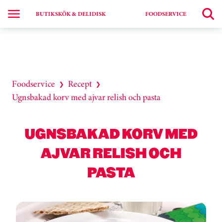
BUTIKSKÖK & DELIDISK
FOODSERVICE
Foodservice
Recept
❯
❯
Ugnsbakad korv med ajvar relish och pasta
UGNSBAKAD KORV MED
AJVAR RELISH OCH
PASTA