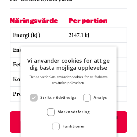
Näringsvärde
Per portion
Energi (kJ)
2147.1 kJ
Energi (kcal)
522.3 kcal
Vi använder cookies för att ge
Fett
18.8 g
dig bästa möjliga upplevelse
Kolhydrater
63.2 g
Denna webbplats använder cookies för att för­bättra
användar­upplevelsen.
Protein
21.9 g
Strikt nödvändiga
Analys
Marknadsföring
Skriv ut eller välj i listan för skrivare
”Spara som pdf”
Funktioner