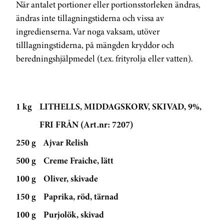
När antalet portioner eller portionsstorleken ändras,
ändras inte tillagningstiderna och vissa av
ingredienserna. Var noga vaksam, utöver
tilllagningstiderna, på mängden kryddor och
beredningshjälpmedel (t.ex. frityrolja eller vatten).
1 kg
LITHELLS, MIDDAGSKORV, SKIVAD, 9%,
FRI FRÅN (Art.nr: 7207)
250 g
Ajvar Relish
500 g
Creme Fraiche, lätt
100 g
Oliver, skivade
150 g
Paprika, röd, tärnad
100 g
Purjolök, skivad