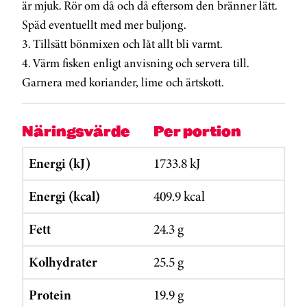
är mjuk. Rör om då och då eftersom den bränner lätt.
Späd eventuellt med mer buljong.
3. Tillsätt bönmixen och låt allt bli varmt.
4. Värm fisken enligt anvisning och servera till.
Garnera med koriander, lime och ärtskott.
Näringsvärde
Per portion
Energi (kJ)
1733.8 kJ
Energi (kcal)
409.9 kcal
Fett
24.3 g
Kolhydrater
25.5 g
Protein
19.9 g