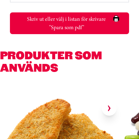
Skriv ut eller välj i listan för skrivare
”Spara som pdf”
PRODUKTER SOM
ANVÄNDS
Hoppa över kortkarusell