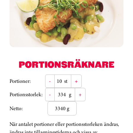
PORTIONSRÄKNARE
Portioner:
-
st
+
Portionsstorlek:
-
g
+
Netto:
3340 g
När antalet portioner eller portionsstorleken ändras,
ändras inte tillagningstiderna och vissa av