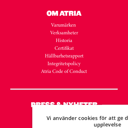
OM ATRIA
Varumärken
Verksamheter
Historia
Certifikat
Hållbarhetsrapport
Integritetspolicy
Atria Code of Conduct
PRESS & NYHETER
Nyhetsrum
Vi använder cookies för att ge d
Mediabank MyNewsDesk
upplevelse