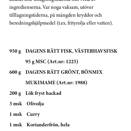
ingredienserna. Var noga vaksam, utöver
tilllagningstiderna, på mängden kryddor och
beredningshjälpmedel (t.ex. frityrolja eller vatten).
950 g
DAGENS RÄTT FISK, VÄSTERHAVSFISK
95 g MSC (Art.nr: 1225)
600 g
DAGENS RÄTT GRÖNT, BÖNMIX
MUKIMAME (Art.nr: 1988)
200 g
Lök fryst hackad
3 msk
Olivolja
1 msk
Curry
1 msk
Korianderfrön, hela