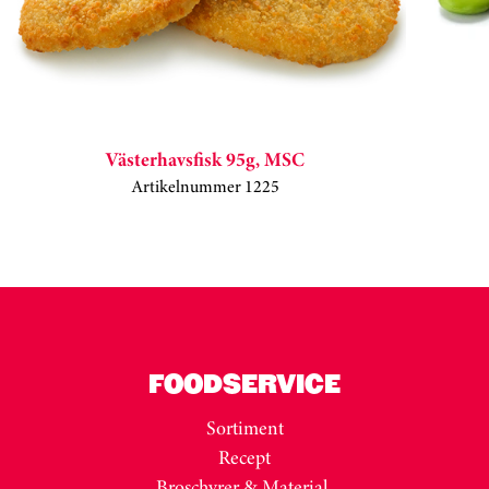
Västerhavsfisk 95g, MSC
Artikelnummer 1225
Kortkarusell har hoppats över
FOODSERVICE
Sortiment
Recept
Broschyrer & Material