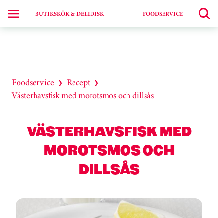
BUTIKSKÖK & DELIDISK
FOODSERVICE
Foodservice
Recept
❯
❯
Västerhavsfisk med morotsmos och dillsås
VÄSTERHAVSFISK MED
MOROTSMOS OCH
DILLSÅS