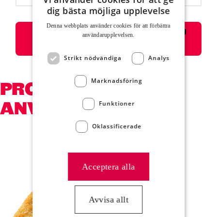
dig bästa möjliga upplevelse
Denna webbplats använder cookies för att för­bättra
Skriv ut eller välj i listan för skrivare
användar­upplevelsen.
”Spara som pdf”
Strikt nödvändiga
Analys
Marknadsföring
PRODUKTER SOM
ANVÄNDS
Funktioner
Oklassificerade
Hoppa över kortkarusell
Acceptera alla
Avvisa allt