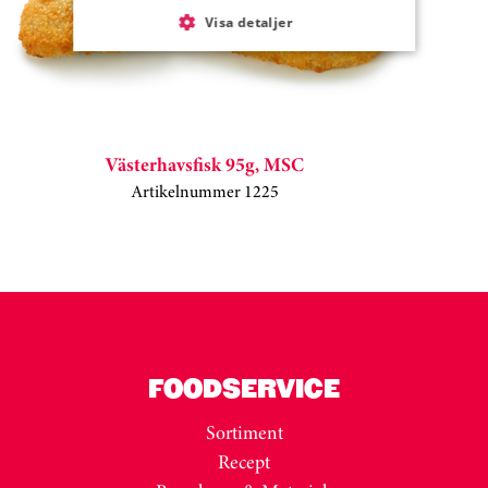
Visa detaljer
Västerhavsfisk 95g, MSC
Artikelnummer 1225
Kortkarusell har hoppats över
FOODSERVICE
Sortiment
Recept