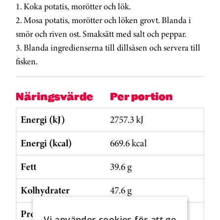
1. Koka potatis, morötter och lök.
2. Mosa potatis, morötter och löken grovt. Blanda i
smör och riven ost. Smaksätt med salt och peppar.
3. Blanda ingredienserna till dillsåsen och servera till
fisken.
Näringsvärde
Per portion
Energi (kJ)
2757.3 kJ
Energi (kcal)
669.6 kcal
Fett
39.6 g
Kolhydrater
47.6 g
Protein
26.5 g
Vi använder cookies för att ge