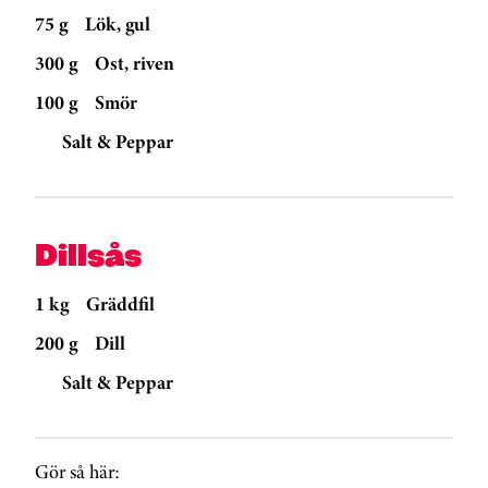
75 g
Lök, gul
300 g
Ost, riven
100 g
Smör
Salt & Peppar
Dillsås
1 kg
Gräddfil
200 g
Dill
Salt & Peppar
Gör så här: