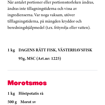
När antalet portioner eller portionsstorleken ändras,
ändras inte tillagningstiderna och vissa av
ingredienserna. Var noga vaksam, utöver
tilllagningstiderna, på mängden kryddor och
beredningshjälpmedel (t.ex. frityrolja eller vatten).
1 kg
DAGENS RÄTT FISK, VÄSTERHAVSFISK
95g, MSC (Art.nr: 1225)
Morotsmos
1 kg
Höstpotatis rå
500 g
Morot sv