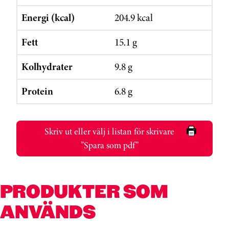
Energi (kcal)
204.9 kcal
Fett
15.1 g
Kolhydrater
9.8 g
Protein
6.8 g
Skriv ut eller välj i listan för skrivare
”Spara som pdf”
PRODUKTER SOM
ANVÄNDS