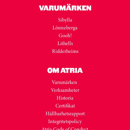
VARUMÄRKEN
Sibylla
Lönneberga
Gooh!
Lithells
Ridderheims
OM ATRIA
Varumärken
Verksamheter
Historia
Certifikat
Hållbarhetsrapport
Integritetspolicy
Atria Code of Conduct