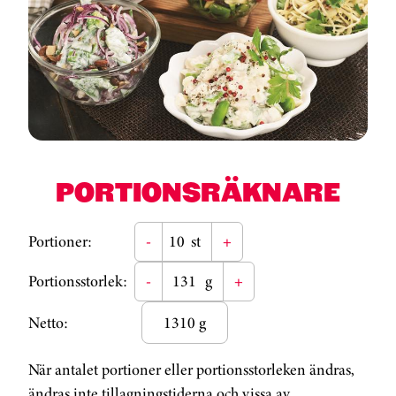
PORTIONSRÄKNARE
Portioner:
-
st
+
Portionsstorlek:
-
g
+
Netto:
1310 g
När antalet portioner eller portionsstorleken ändras,
ändras inte tillagningstiderna och vissa av