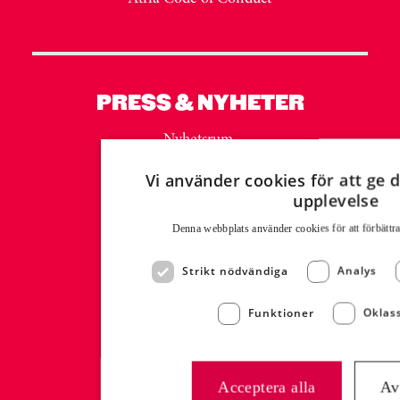
PRESS & NYHETER
Nyhetsrum
Mediabank MyNewsDesk
Vi använder cookies för att ge d
Presskontakt:
upplevelse
Malin Westling
Denna webbplats använder cookies för att för­bättr
Communications Manager
malin.westling@atria.com
Strikt nödvändiga
Analys
+46 (0)73 332 31 26
Funktioner
Oklass
EXPORT
Export Contact:
Acceptera alla
Av