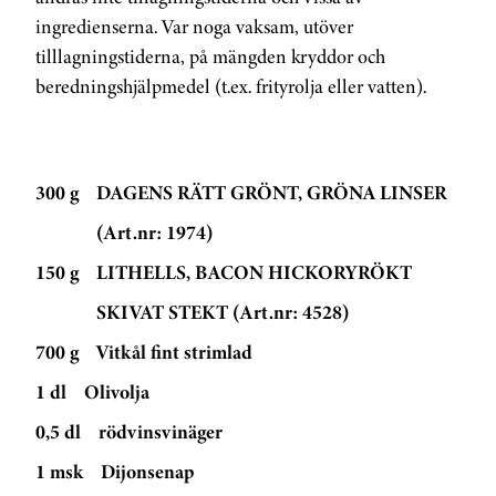
ingredienserna. Var noga vaksam, utöver
tilllagningstiderna, på mängden kryddor och
beredningshjälpmedel (t.ex. frityrolja eller vatten).
300 g
DAGENS RÄTT GRÖNT, GRÖNA LINSER
(Art.nr: 1974)
150 g
LITHELLS, BACON HICKORYRÖKT
SKIVAT STEKT (Art.nr: 4528)
700 g
Vitkål fint strimlad
1 dl
Olivolja
0,5 dl
rödvinsvinäger
1 msk
Dijonsenap