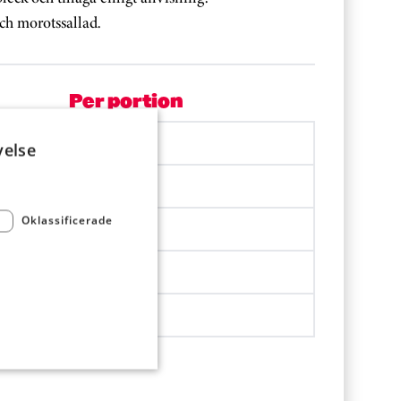
ch morotssallad.
Per portion
1856.2 kJ
velse
438.4 kcal
Oklassificerade
16.4 g
48.9 g
19.9 g