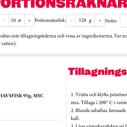
PORTIONSRÄKNAR
-
st
+
Portionsstorlek:
-
g
+
Netto:
ändras inte tillagningstiderna och vissa av ingredienserna. Var 
 vatten).
Tillagning
1. Tvätta och klyfta potatis
HAVSFISK 95g, MSC
mix. Tillaga i 200° C i varm
2. Blanda salsabas, krossade
kall.
3. Lägg västerhavsfisken på 