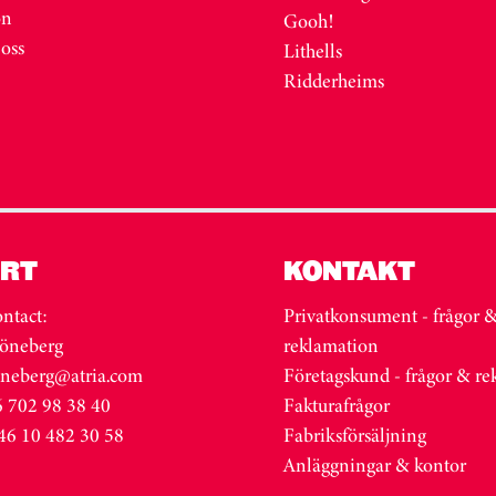
on
Gooh!
 oss
Lithells
Ridderheims
RT
KONTAKT
ntact:
Privatkonsument - frågor 
öneberg
reklamation
oneberg@atria.com
Företagskund - frågor & r
 702 98 38 40
Fakturafrågor
46 10 482 30 58
Fabriksförsäljning
Anläggningar & kontor