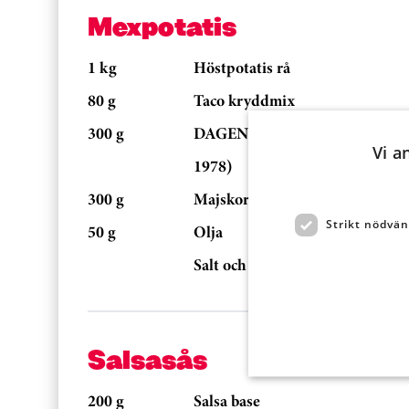
Mexpotatis
1 kg
Höstpotatis rå
80 g
Taco kryddmix
300 g
DAGENS RÄTT GRÖNT, BÖNM
Vi a
1978)
300 g
Majskorn
Strikt nödvän
50 g
Olja
Salt och vitpeppar
Salsasås
200 g
Salsa base