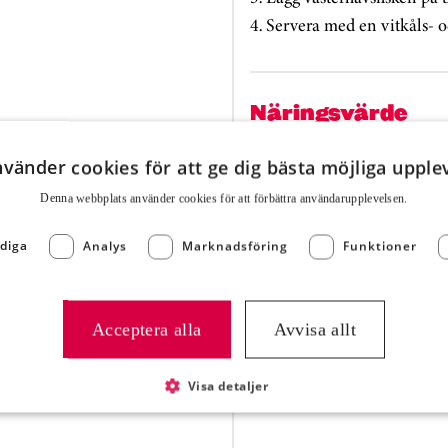
4. Servera med en vitkåls- o
Näringsvärde
IX MUKIMAME (Art.nr:
Energi (kJ)
nvänder cookies för att ge dig bästa möjliga upple
Denna webbplats använder cookies för att för­bättra användar­upplevelsen.
Energi (kcal)
diga
Analys
Marknadsföring
Funktioner
Fett
Kolhydrater
Acceptera alla
Avvisa allt
Protein
Visa detaljer