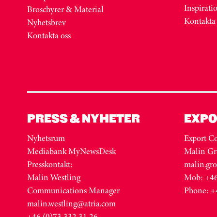
Inspirati
Broschyrer & Material
Kontakta
Nyhetsbrev
Kontakta oss
PRESS & NYHETER
EXPO
Nyhetsrum
Export Co
Mediabank MyNewsDesk
Malin Gr
Presskontakt:
malin.gr
Malin Westling
Mob: +46
Communications Manager
Phone: +
malin.westling@atria.com
+46 (0)73 332 31 26