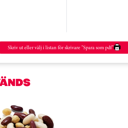
Skriv ut eller välj i listan för skrivare ”Spara som pdf”
VÄNDS