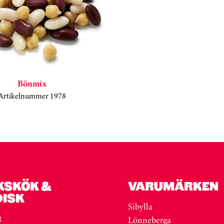
Bönmix
Artikelnummer 1978
KSKÖK &
VARUMÄRKEN
DISK
Sibylla
t
Lönneberga