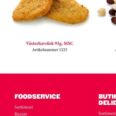
Västerhavsfisk 95g, MSC
Artikelnummer 1225
Kortkarusell har hoppats över
FOODSERVICE
BUTI
DELI
Sortiment
Sortimen
Recept