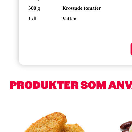
300 g
Krossade tomater
1 dl
Vatten
PRODUKTER SOM AN
Hoppa över kortkarusell