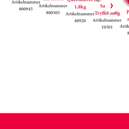
Artikelnummer
Salami
Artikelnummer
1,8kg
800945
P
800305
Tryffel 500g
Artikelnummer
Artikelnummer
40920
Arti
10501
Kortkarusell har hoppats över