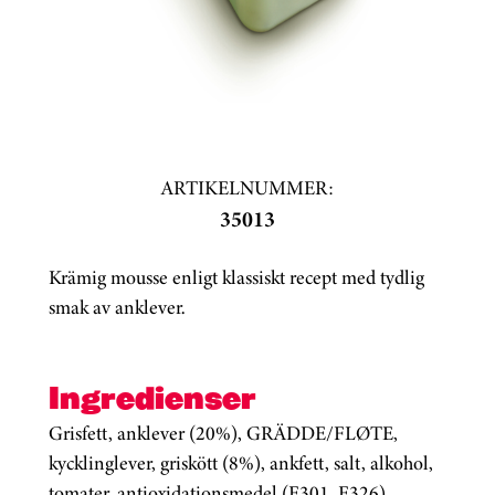
ARTIKELNUMMER:
35013
Krämig mousse enligt klassiskt recept med tydlig
smak av anklever.
Ingredienser
Grisfett, anklever (20%), GRÄDDE/FLØTE,
kycklinglever, griskött (8%), ankfett, salt, alkohol,
tomater, antioxidationsmedel (E301, E326),