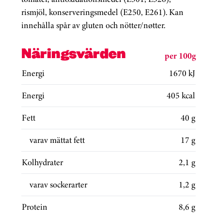
rismjöl, konserveringsmedel (E250, E261). Kan
innehålla spår av gluten och nötter/nøtter.
Näringsvärden
per 100g
Energi
1670 kJ
Energi
405 kcal
Fett
40 g
varav mättat fett
17 g
Kolhydrater
2,1 g
varav sockerarter
1,2 g
Protein
8,6 g