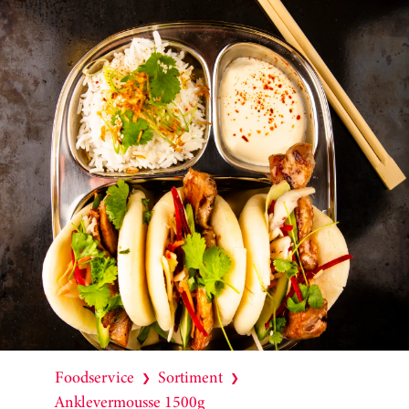
Foodservice
Sortiment
❯
❯
Anklevermousse 1500g