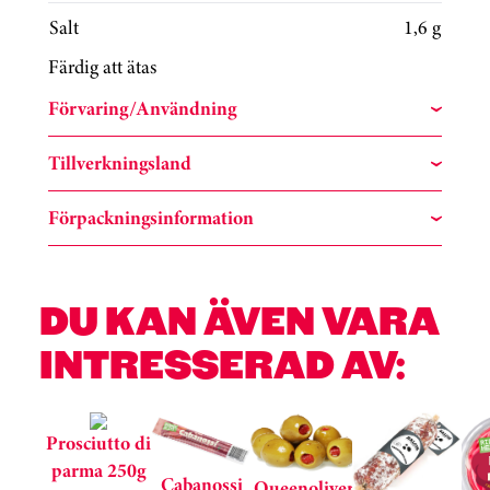
Salt
1,6 g
Färdig att ätas
Förvaring/Användning
Tillverkningsland
Förpackningsinformation
DU KAN ÄVEN VARA
INTRESSERAD AV:
Hoppa över kortkarusell
Prosciutto di
parma 250g
Cabanossi
Queenoliver