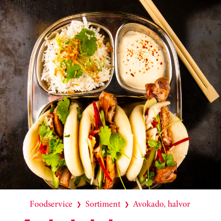
Foodservice
Sortiment
Avokado, halvor
❯
❯