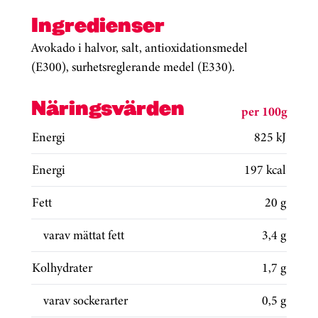
Ingredienser
Avokado i halvor, salt, antioxidationsmedel
(E300), surhetsreglerande medel (E330).
Näringsvärden
per 100g
Energi
825 kJ
Energi
197 kcal
Fett
20 g
varav mättat fett
3,4 g
Kolhydrater
1,7 g
varav sockerarter
0,5 g