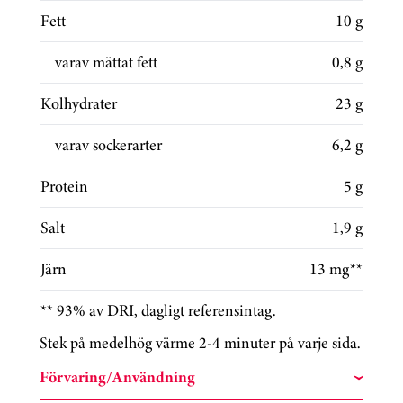
Fett
10 g
varav mättat fett
0,8 g
Kolhydrater
23 g
varav sockerarter
6,2 g
Protein
5 g
Salt
1,9 g
Järn
13 mg**
** 93% av DRI, dagligt referensintag.
Stek på medelhög värme 2-4 minuter på varje sida.
Förvaring/Användning