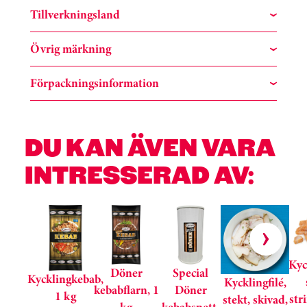
Tillverkningsland
Övrig märkning
Förpackningsinformation
DU KAN ÄVEN VARA
INTRESSERAD AV:
Hoppa över kortkarusell
Kyc
Döner
Special
Kycklingkebab,
Kycklingfilé,
kebabflarn, 1
Döner
1 kg
str
stekt, skivad,
kg
kebabspett,