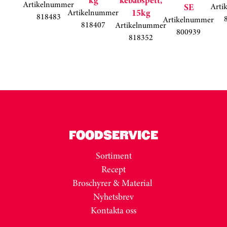
Artikelnummer
SE
Arti
15kg
Artikelnummer
818483
Artikelnummer
818407
Artikelnummer
800939
818352
Kortkarusell har hoppats över
FOODSERVICE
Sortiment
Recept
Broschyrer & Material
Nyhetsbrev
Kontakta oss