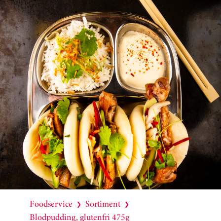
Foodservice
Sortiment
❯
❯
Blodpudding, glutenfri 475g