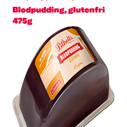
Blodpudding, glutenfri
475g