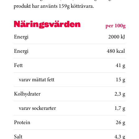
produkt har använts 159g köttråvara.
Näringsvärden
per 100g
Energi
2000 kJ
Energi
480 kcal
Fett
41 g
varav mättat fett
15 g
Kolhydrater
2,3 g
varav sockerarter
1,7 g
Protein
26 g
Salt
4,3 g