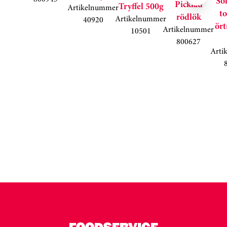
So
Picklad
Tryffel 500g
Artikelnummer
to
rödlök
Artikelnummer
40920
ör
Artikelnummer
10501
800627
Arti
Kortkarusell har hoppats över
FOODSERVICE