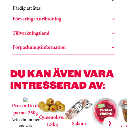
Färdig att ätas
Förvaring/Användning
Tillverkningsland
Förpackningsinformation
DU KAN ÄVEN VARA
INTRESSERAD AV:
Hoppa över kortkarusell
Prosciutto di
parma 250g
Queenoliver
Artikelnummer
Salami
1,8kg
800945