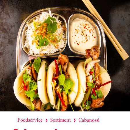
Foodservice
Sortiment
Cabanossi
❯
❯