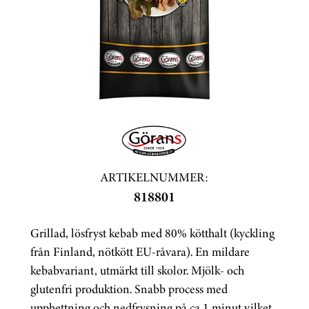
ARTIKELNUMMER:
818801
Grillad, lösfryst kebab med 80% kötthalt (kyckling
från Finland, nötkött EU-råvara). En mildare
kebabvariant, utmärkt till skolor. Mjölk- och
glutenfri produktion. Snabb process med
upphettning och nedfrysning på ca 1 minut vilket