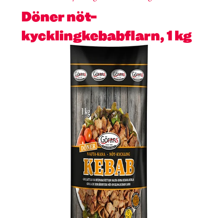
Döner nöt-
kycklingkebabflarn, 1 kg