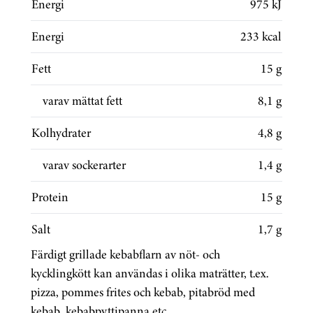
Energi
975 kJ
Energi
233 kcal
Fett
15 g
varav mättat fett
8,1 g
Kolhydrater
4,8 g
varav sockerarter
1,4 g
Protein
15 g
Salt
1,7 g
Färdigt grillade kebabflarn av nöt- och
kycklingkött kan användas i olika maträtter, t.ex.
pizza, pommes frites och kebab, pitabröd med
kebab, kebabpyttipanna etc.