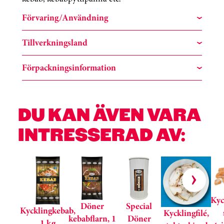
Förvaring/Användning
Tillverkningsland
Förpackningsinformation
DU KAN ÄVEN VARA
INTRESSERAD AV:
Hoppa över kortkarusell
Kyc
Döner
Special
Kycklingkebab,
Kycklingfilé,
kebabflarn, 1
Döner
1 kg