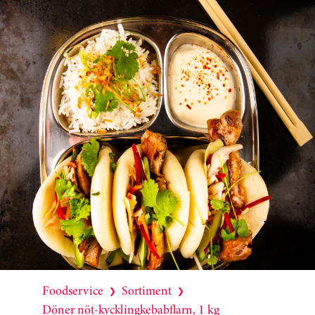
Foodservice
Sortiment
❯
❯
Döner nöt-kycklingkebabflarn, 1 kg