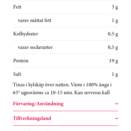
Fett
3 g
varav mättat fett
1 g
Kolhydrater
0,5 g
varav sockerarter
0,5 g
Protein
19 g
Salt
1 g
Tinas i kylskåp över natten. Värm i 100% ånga i
65° ugnsvärme ca 10-15 min. Kan serveras kall
Förvaring/Användning
Tillverkningsland