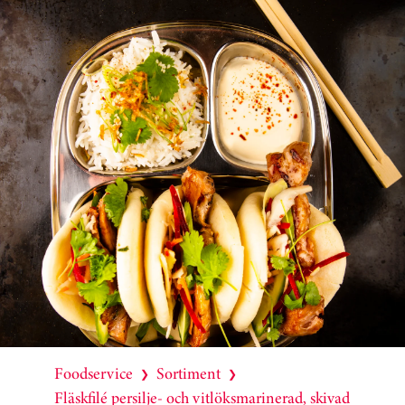
Foodservice
Sortiment
❯
❯
Fläskfilé persilje- och vitlöksmarinerad, skivad