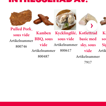
Hoppa över kortkarusell
Pulled Pork,
Kamben
Kycklingfilé,
Kotlettrad
K
sous vide
BBQ, sous
sous vide
basic med
so
Artikelnummer
vide
sky, sous
Si
Artikelnummer
800746
800617
vide
Artikelnummer
Arti
800487
Artikelnummer
7917
Kortkarusell har hoppats över